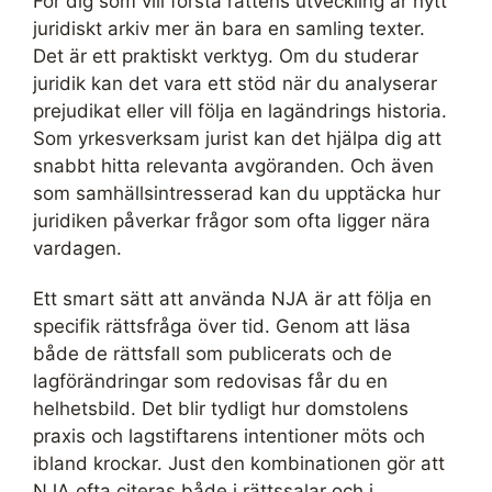
För dig som vill förstå rättens utveckling är nytt
juridiskt arkiv mer än bara en samling texter.
Det är ett praktiskt verktyg. Om du studerar
juridik kan det vara ett stöd när du analyserar
prejudikat eller vill följa en lagändrings historia.
Som yrkesverksam jurist kan det hjälpa dig att
snabbt hitta relevanta avgöranden. Och även
som samhällsintresserad kan du upptäcka hur
juridiken påverkar frågor som ofta ligger nära
vardagen.
Ett smart sätt att använda NJA är att följa en
specifik rättsfråga över tid. Genom att läsa
både de rättsfall som publicerats och de
lagförändringar som redovisas får du en
helhetsbild. Det blir tydligt hur domstolens
praxis och lagstiftarens intentioner möts och
ibland krockar. Just den kombinationen gör att
NJA ofta citeras både i rättssalar och i