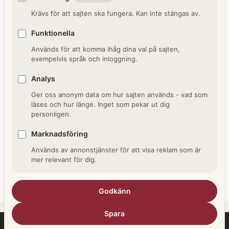
Krävs för att sajten ska fungera. Kan inte stängas av.
Namn
Funktionella
Används för att komma ihåg dina val på sajten,
E-
exempelvis språk och inloggning.
post
Analys
Webbplats
Ger oss anonym data om hur sajten används - vad som
läses och hur länge. Inget som pekar ut dig
Spara mitt namn, min e-postadress och
personligen.
webbplats i denna webbläsare till nästa
Marknadsföring
gång jag skriver en kommentar.
Används av annonstjänster för att visa reklam som är
mer relevant för dig.
Godkänn
A
l
Spara
t