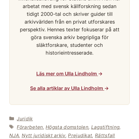
arbetat med svensk källforskning sedan
tidigt 2000-tal och skriver guider till
arkivvärlden från en privat utforskares
perspektiv. Hennes texter fokuserar på att
göra svenska arkiv begripliga för
släktforskare, studenter och
historieintresserade.
Läs mer om Ulla Lindholm
→
Se alla artiklar av Ulla Lindholm
→
Kategorier
Juridik
Etiketter
Förarbeten
,
Högsta domstolen
,
Lagstiftning
,
NJA
,
Nytt juridiskt arkiv
,
Prejudikat
,
Rättsfall