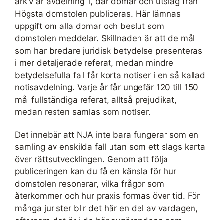
arkiv är avdelning 1, där domar och utslag från
Högsta domstolen publiceras. Här lämnas
uppgift om alla domar och beslut som
domstolen meddelar. Skillnaden är att de mål
som har bredare juridisk betydelse presenteras
i mer detaljerade referat, medan mindre
betydelsefulla fall får korta notiser i en så kallad
notisavdelning. Varje år får ungefär 120 till 150
mål fullständiga referat, alltså prejudikat,
medan resten samlas som notiser.
Det innebär att NJA inte bara fungerar som en
samling av enskilda fall utan som ett slags karta
över rättsutvecklingen. Genom att följa
publiceringen kan du få en känsla för hur
domstolen resonerar, vilka frågor som
återkommer och hur praxis formas över tid. För
många jurister blir det här en del av vardagen,