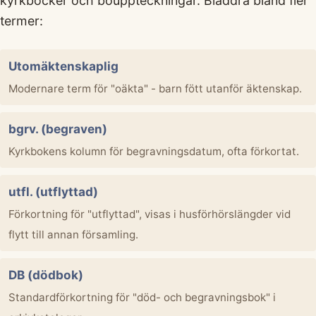
kyrkböcker och bouppteckningar. Bläddra bland fler
termer:
Utomäktenskaplig
Modernare term för "oäkta" - barn fött utanför äktenskap.
bgrv. (begraven)
Kyrkbokens kolumn för begravningsdatum, ofta förkortat.
utfl. (utflyttad)
Förkortning för "utflyttad", visas i husförhörslängder vid
flytt till annan församling.
DB (dödbok)
Standardförkortning för "död- och begravningsbok" i