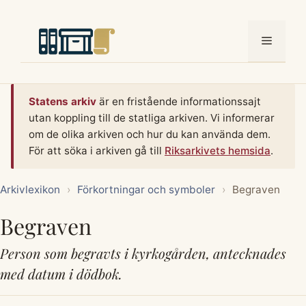
Hoppa
till
Meny
innehåll
Statens arkiv
är en fristående informationssajt
utan koppling till de statliga arkiven. Vi informerar
om de olika arkiven och hur du kan använda dem.
För att söka i arkiven gå till
Riksarkivets hemsida
.
Arkivlexikon
›
Förkortningar och symboler
›
Begraven
Begraven
Person som begravts i kyrkogården, antecknades
med datum i dödbok.