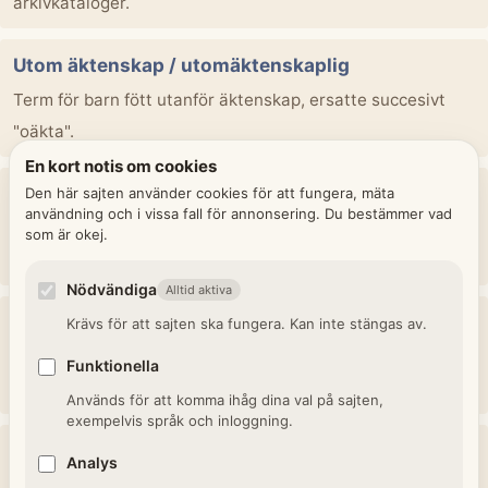
arkivkataloger.
Utom äktenskap / utomäktenskaplig
Term för barn fött utanför äktenskap, ersatte succesivt
"oäkta".
En kort notis om cookies
o.d. (oäkta dotter)
Den här sajten använder cookies för att fungera, mäta
användning och i vissa fall för annonsering. Du bestämmer vad
Förkortning för "oäkta dotter", utomäktenskaplig kvinnlig
som är okej.
avkomma.
Nödvändiga
Alltid aktiva
Attest
Krävs för att sajten ska fungera. Kan inte stängas av.
Skriftligt intyg från betrodd person, ofta präst eller
Funktionella
ämbetsman.
Används för att komma ihåg dina val på sajten,
exempelvis språk och inloggning.
Döpt
Analys
Person som har genomgått kristen dopcermoni och blivit