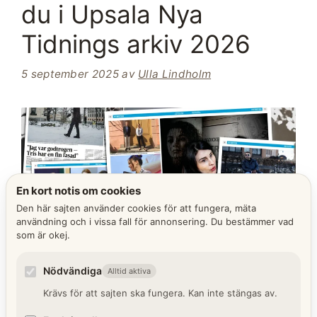
du i Upsala Nya
Tidnings arkiv 2026
5 september 2025
av
Ulla Lindholm
En kort notis om cookies
Den här sajten använder cookies för att fungera, mäta
användning och i vissa fall för annonsering. Du bestämmer vad
som är okej.
Nödvändiga
Alltid aktiva
När du vill resa tillbaka i tiden utan att lämna
Krävs för att sajten ska fungera. Kan inte stängas av.
stolen är ett tidningsarkiv en guldgruva. Upsala