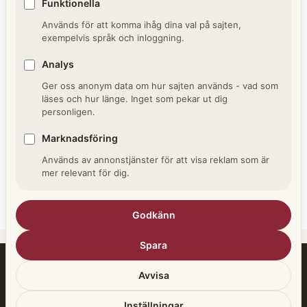
Nya Tidnings arkiv är ett bra exempel, en plats
Funktionella
där du kan följa både små vardagshändelser
Används för att komma ihåg dina val på sajten,
och stora skeenden som format Uppsala och
exempelvis språk och inloggning.
Uppland under 1800- och 1900-talet. Här finns
Analys
berättelser som annars gått förlorade, i
originalartiklar, annonser …
Läs vidare →
Ger oss anonym data om hur sajten används - vad som
läses och hur länge. Inget som pekar ut dig
personligen.
Kategorier
Arkiv
Marknadsföring
Etiketter
Kungliga biblioteket
,
Släktforskning
,
Svenska
Används av annonstjänster för att visa reklam som är
tidningar
,
Tidningsarkiv
,
UNT arkiv
,
Uppsala
,
mer relevant för dig.
Upsala Nya Tidning
Lämna en kommentar
Godkänn
Spara
Om oss
Annons- och affiliatepolicy
Avvisa
Cookiepolicy
Integritetspolicy
Kontakt
Inställningar