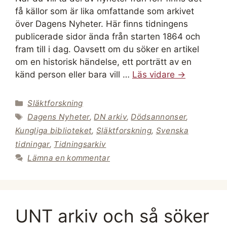
få källor som är lika omfattande som arkivet
över Dagens Nyheter. Här finns tidningens
publicerade sidor ända från starten 1864 och
fram till i dag. Oavsett om du söker en artikel
om en historisk händelse, ett porträtt av en
känd person eller bara vill …
Läs vidare →
Kategorier
Släktforskning
Etiketter
Dagens Nyheter
,
DN arkiv
,
Dödsannonser
,
Kungliga biblioteket
,
Släktforskning
,
Svenska
tidningar
,
Tidningsarkiv
Lämna en kommentar
UNT arkiv och så söker