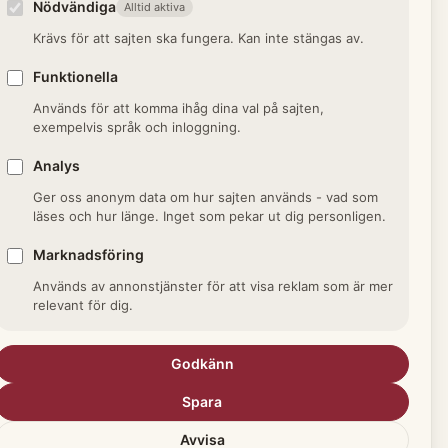
Nödvändiga
Alltid aktiva
Krävs för att sajten ska fungera. Kan inte stängas av.
Funktionella
Används för att komma ihåg dina val på sajten,
exempelvis språk och inloggning.
Analys
Ger oss anonym data om hur sajten används - vad som
läses och hur länge. Inget som pekar ut dig personligen.
t. I Sverige vilar nästan all sådan
Marknadsföring
 när de börjar och var de förvaras
Används av annonstjänster för att visa reklam som är mer
relevant för dig.
Godkänn
rkivet
,
Släktforskning
Spara
Avvisa