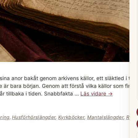
 sina anor bakåt genom arkivens källor, ett släktled i tage
är bara början. Genom att förstå vilka källor som finns,
 år tillbaka i tiden. Snabbfakta …
Läs vidare →
ring
,
Husförhörslängder
,
Kyrkböcker
,
Mantalslängder
,
Riksa