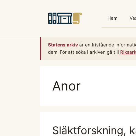
Hoppa
till
Hem
Vad
innehåll
Statens arkiv
är en fristående informati
dem. För att söka i arkiven gå till
Riksar
Anor
Släktforskning, 