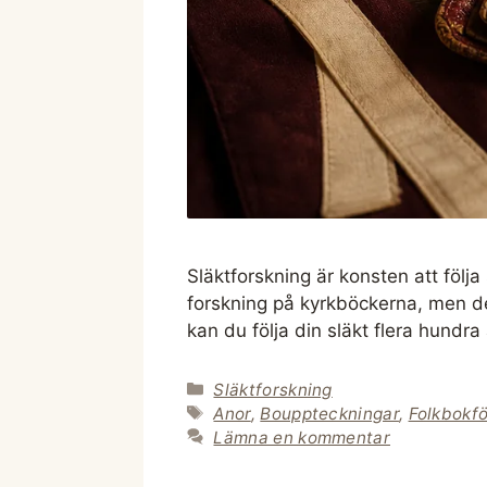
Släktforskning är konsten att följa
forskning på kyrkböckerna, men de 
kan du följa din släkt flera hundra
Kategorier
Släktforskning
Etiketter
Anor
,
Bouppteckningar
,
Folkbokfö
Lämna en kommentar