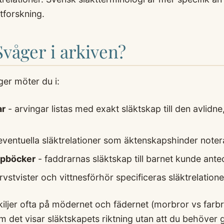
ktforskning.
Svåger i arkiven?
er möter du i:
ar
- arvingar listas med exakt släktskap till den avlidne
eventuella släktrelationer som äktenskapshinder noter
opböcker
- faddrarnas släktskap till barnet kunde ante
arvstvister och vittnesförhör specificeras släktrelatio
kiljer ofta på mödernet och fädernet (morbror vs farb
om det visar släktskapets riktning utan att du behöver g