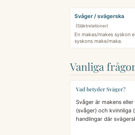
Svåger / svägerska
(Släktrelationer)
En makas/makes syskon el
syskons make/maka.
Vanliga frågo
Vad betyder Svåger?
Svåger är makens eller 
(svåger) och kvinnliga
handlingar där svägersk