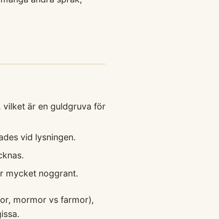
, vilket är en guldgruva för
ades vid lysningen.
cknas.
ner mycket noggrant.
ror, mormor vs farmor),
issa.