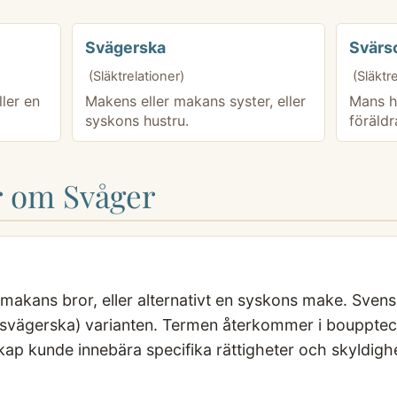
Svägerska
Svärs
(Släktrelationer)
(Släktr
ler en
Makens eller makans syster, eller
Mans h
syskons hustru.
föräldr
r om Svåger
makans bror, eller alternativt en syskons make. Svens
 (svägerska) varianten. Termen återkommer i boupptec
ap kunde innebära specifika rättigheter och skyldighe