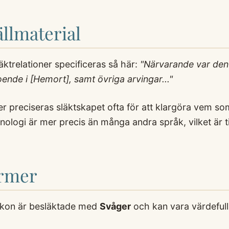
llmaterial
ktrelationer specificeras så här:
"Närvarande var den
ende i [Hemort], samt övriga arvingar..."
r preciseras släktskapet ofta för att klargöra vem som h
nologi är mer precis än många andra språk, vilket är til
ermer
xikon är besläktade med
Svåger
och kan vara värdefull