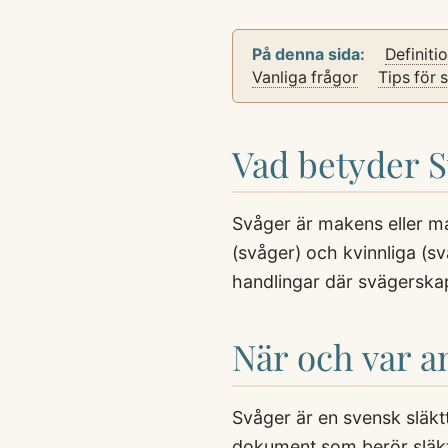
På denna sida:
Definiti
Vanliga frågor
Tips för 
Vad betyder 
Svåger är makens eller ma
(svåger) och kvinnliga (s
handlingar där svägerskap
När och var 
Svåger är en svensk släkt
dokument som berör släktr