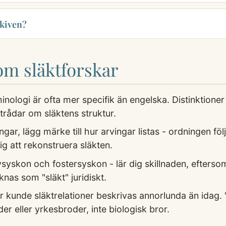
rkiven?
som släktforskar
inologi är ofta mer specifik än engelska. Distinktion
dtrådar om släktens struktur.
ar, lägg märke till hur arvingar listas - ordningen föl
ig att rekonstruera släkten.
syskon och fostersyskon - lär dig skillnaden, efterso
as som "släkt" juridiskt.
ar kunde släktrelationer beskrivas annorlunda än idag.
er eller yrkesbroder, inte biologisk bror.