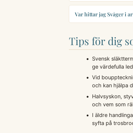
Var hittar jag Svåger i a
Tips för dig 
Svensk släktterm
ge värdefulla le
Vid bouppteckning
och kan hjälpa d
Halvsyskon, styv
och vem som räkn
I äldre handling
syfta på trosbrod