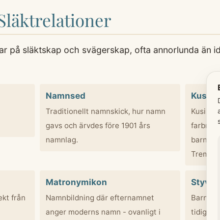
Släktrelationer
 på släktskap och svägerskap, ofta annorlunda än ida
Namnsed
Kusin 
Traditionellt namnskick, hur namn
Kusin =
gavs och ärvdes före 1901 års
farbror
namnlag.
barn. Sy
Tremänn
Matronymikon
Styvba
kt från
Namnbildning där efternamnet
Barn fr
anger moderns namn - ovanligt i
tidigare