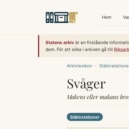
Hoppa
till
Hem
Vad
innehåll
Statens arkiv
är en fristående informati
dem. För att söka i arkiven gå till
Riksar
Arkivlexikon
›
Släktrelatione
Svåger
Makens eller makans bror
Släktrelationer