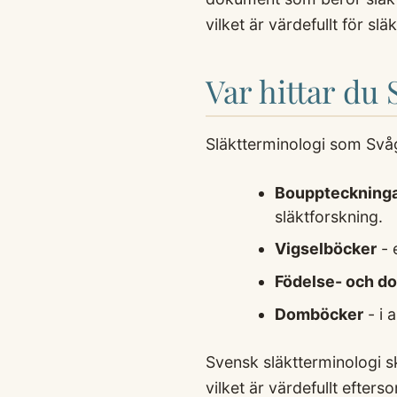
vilket är värdefullt för slä
Var hittar du 
Släktterminologi som Svåg
Bouppteckning
släktforskning.
Vigselböcker
- 
Födelse- och d
Domböcker
- i 
Svensk släktterminologi s
vilket är värdefullt efters