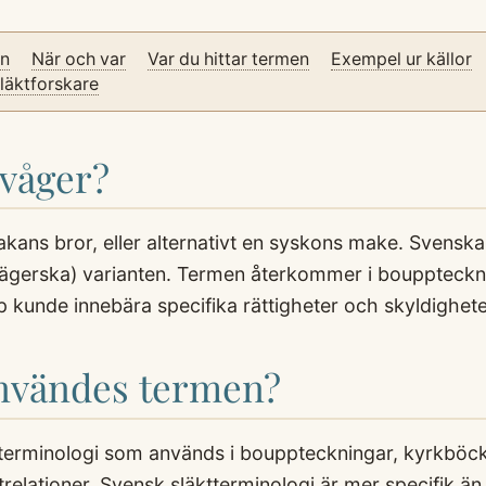
on
När och var
Var du hittar termen
Exempel ur källor
släktforskare
Svåger?
kans bror, eller alternativt en syskons make. Svenskan
vägerska) varianten. Termen återkommer i bouppteckni
 kunde innebära specifika rättigheter och skyldighete
användes termen?
terminologi som används i bouppteckningar, kyrkböck
elationer. Svensk släktterminologi är mer specifik ä