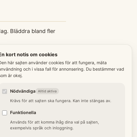
g. Bläddra bland fler
En kort notis om cookies
/ syssling / tremänning
Den här sajten använder cookies för att fungera, mäta
användning och i vissa fall för annonsering. Du bestämmer vad
som är okej.
/morbror/fasters/mosters
ssling = nästa generation.
Nödvändiga
Alltid aktiva
ing = tredje grad.
Krävs för att sajten ska fungera. Kan inte stängas av.
Funktionella
rn
Används för att komma ihåg dina val på sajten,
ån makens eller makans
exempelvis språk och inloggning.
 äktenskap.