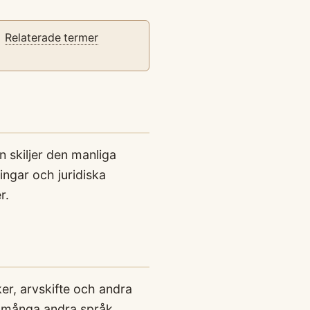
Relaterade termer
 skiljer den manliga
ngar och juridiska
r.
er, arvskifte och andra
n många andra språk,