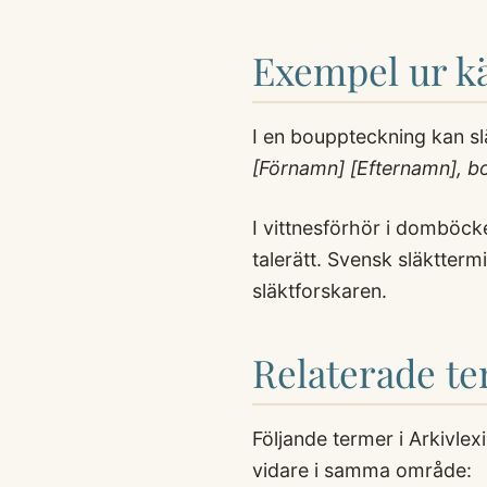
Exempel ur kä
I en bouppteckning kan slä
[Förnamn] [Efternamn], bo
I vittnesförhör i domböcke
talerätt. Svensk släkttermi
släktforskaren.
Relaterade t
Följande termer i Arkivle
vidare i samma område: