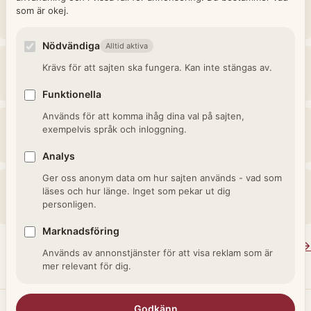
Person uppfostrad tillsammans utan att vara biologisk
som är okej.
syskon.
Nödvändiga
Alltid aktiva
Brorbarn
Krävs för att sajten ska fungera. Kan inte stängas av.
Samlingsnamn för brorsdotter och brorson.
Funktionella
Används för att komma ihåg dina val på sajten,
Son
exempelvis språk och inloggning.
Manlig avkomma, motsats till dotter.
Analys
Ger oss anonym data om hur sajten används - vad som
Farfar / farmor / morfar / mormor
läses och hur länge. Inget som pekar ut dig
personligen.
Mor- och farföräldrar - de fyra grandparents.
Marknadsföring
Se alla termer i Släktrelationer →
Används av annonstjänster för att visa reklam som är
mer relevant för dig.
Godkänn