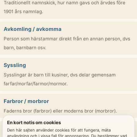
Traditionellt namnskick, hur namn gavs och ärvdes före
1901 års namnlag.
Avkomling / avkomma
Person som härstammar direkt från en annan person, dvs
barn, barnbarn osv.
Syssling
Sysslingar är barn till kusiner, dvs delar gemensam
farfar/morfar/farmor/mormor.
Farbror / morbror
Faderns bror (farbror) eller moderns bror (morbror).
En kort notis om cookies
Fosterbroder / fostersyster
Den här sajten använder cookies för att fungera, mäta
användning och i vissa fall för annonsering. Du bestämmer vad