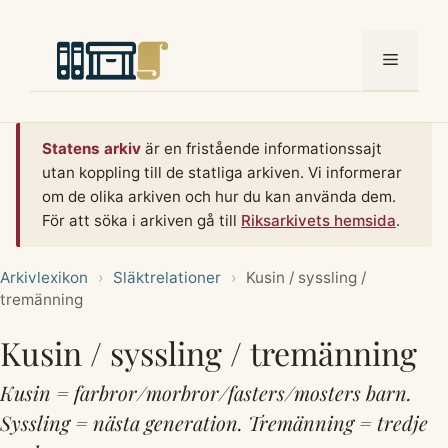
Hoppa
till
Meny
innehåll
Statens arkiv
är en fristående informationssajt
utan koppling till de statliga arkiven. Vi informerar
om de olika arkiven och hur du kan använda dem.
För att söka i arkiven gå till
Riksarkivets hemsida
.
Arkivlexikon
›
Släktrelationer
›
Kusin / syssling /
tremänning
Kusin / syssling / tremänning
Kusin = farbror/morbror/fasters/mosters barn.
Syssling = nästa generation. Tremänning = tredje