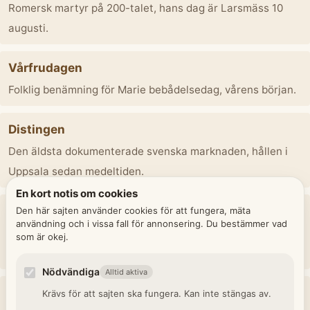
Romersk martyr på 200-talet, hans dag är Larsmäss 10
augusti.
Vårfrudagen
Folklig benämning för Marie bebådelsedag, vårens början.
Distingen
Den äldsta dokumenterade svenska marknaden, hållen i
Uppsala sedan medeltiden.
En kort notis om cookies
Vårkorsmässan / Sankt Helena
Den här sajten använder cookies för att fungera, mäta
användning och i vissa fall för annonsering. Du bestämmer vad
Minnesdag för helgkorsets återupptäckt av kejsarinnan
som är okej.
Helena 326 e.Kr.
Nödvändiga
Alltid aktiva
Påskdagen / Påsken
Krävs för att sajten ska fungera. Kan inte stängas av.