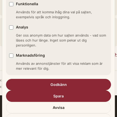
Kristendomens viktigaste högtid, Jesu uppståndelse.
Funktionella
Beräknas via påskformeln.
Används för att komma ihåg dina val på sajten,
exempelvis språk och inloggning.
Birgittadagen / Heliga Birgitta
Analys
Minnesdag för Heliga Birgitta av Vadstena, en av Sveriges
Ger oss anonym data om hur sajten används - vad som
mest kända helgon.
läses och hur länge. Inget som pekar ut dig
personligen.
Se alla termer i Datum och helgdagar →
Marknadsföring
Används av annonstjänster för att visa reklam som är
mer relevant för dig.
‹ Tillbaka till Datum och helgdagar
Godkänn
‹ Arkivlexikon startsida
Spara
Om oss
Annons- och affiliatepolicy
Avvisa
Cookiepolicy
Integritetspolicy
Kontakt