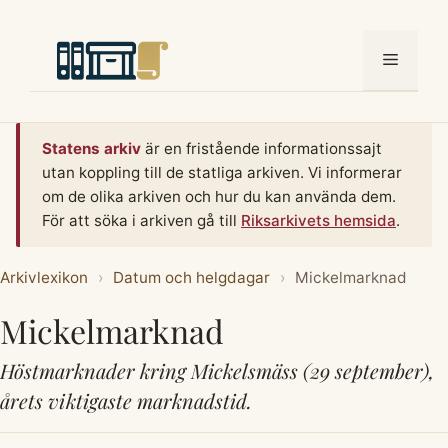
Hoppa
till
Meny
innehåll
Statens arkiv
är en fristående informationssajt
utan koppling till de statliga arkiven. Vi informerar
om de olika arkiven och hur du kan använda dem.
För att söka i arkiven gå till
Riksarkivets hemsida
.
Arkivlexikon
›
Datum och helgdagar
›
Mickelmarknad
Mickelmarknad
Höstmarknader kring Mickelsmäss (29 september),
årets viktigaste marknadstid.