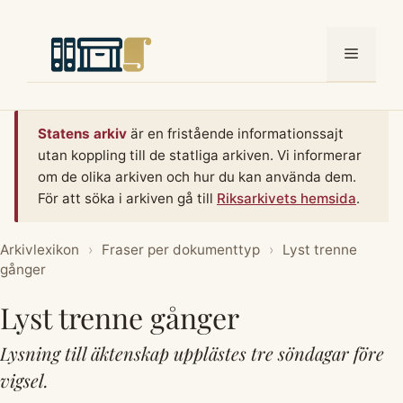
Hoppa
till
Meny
innehåll
Statens arkiv
är en fristående informationssajt
utan koppling till de statliga arkiven. Vi informerar
om de olika arkiven och hur du kan använda dem.
För att söka i arkiven gå till
Riksarkivets hemsida
.
Arkivlexikon
›
Fraser per dokumenttyp
›
Lyst trenne
gånger
Lyst trenne gånger
Lysning till äktenskap upplästes tre söndagar före
vigsel.