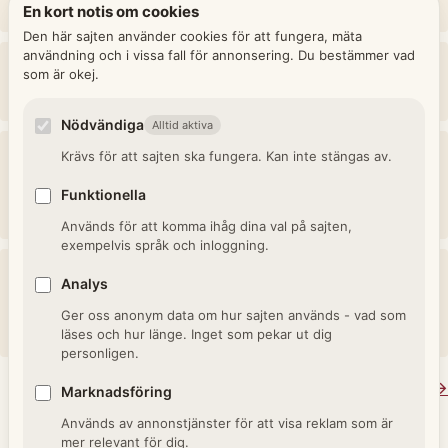
Soldaten godkändes vid mönstring som duglig för tjänst.
En kort notis om cookies
Den här sajten använder cookies för att fungera, mäta
användning och i vissa fall för annonsering. Du bestämmer vad
Blesserad
som är okej.
Sårad i strid, från franskans blessé.
Nödvändiga
Alltid aktiva
Andra giftet
Krävs för att sajten ska fungera. Kan inte stängas av.
Markering att brudgummen eller bruden gifter sig för
Funktionella
andra gången.
Används för att komma ihåg dina val på sajten,
exempelvis språk och inloggning.
Äktenskapsförord
Analys
Avtal mellan makar om egendomsförhållanden i
Ger oss anonym data om hur sajten används - vad som
äktenskapet.
läses och hur länge. Inget som pekar ut dig
personligen.
Se alla termer i Fraser per dokumenttyp →
Marknadsföring
Används av annonstjänster för att visa reklam som är
mer relevant för dig.