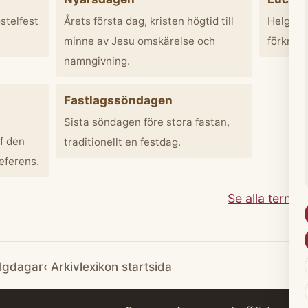
stelfest
Årets första dag, kristen högtid till
Helgon L
minne av Jesu omskärelse och
förknip
namngivning.
Fastlagssöndagen
Sista söndagen före stora fastan,
f den
traditionellt en festdag.
eferens.
Se alla terme
elgdagar
‹ Arkivlexikon startsida