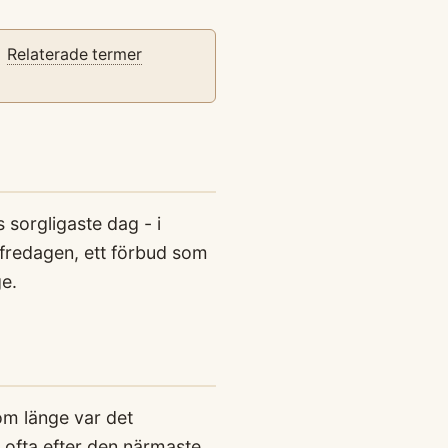
Relaterade termer
 sorgligaste dag - i
gfredagen, ett förbud som
e.
om länge var det
r ofta efter den närmaste