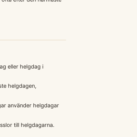
g eller helgdag i
aste helgdagen,
gar använder helgdagar
slor till helgdagarna.