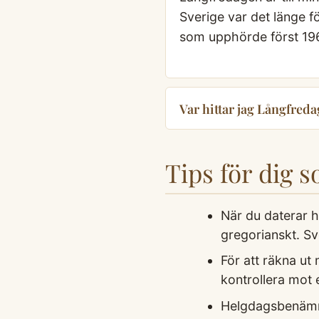
Sverige var det länge f
som upphörde först 196
Var hittar jag Långfreda
Tips för dig 
När du daterar hä
gregorianskt. Sv
För att räkna ut
kontrollera mot e
Helgdagsbenämnin