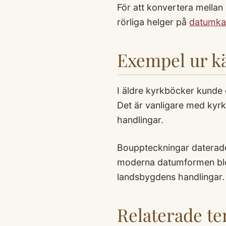
För att konvertera mellan
rörliga helger på
datumka
Exempel ur kä
I äldre kyrkböcker kunde 
Det är vanligare med kyr
handlingar.
Bouppteckningar daterade
moderna datumformen blev 
landsbygdens handlingar.
Relaterade t