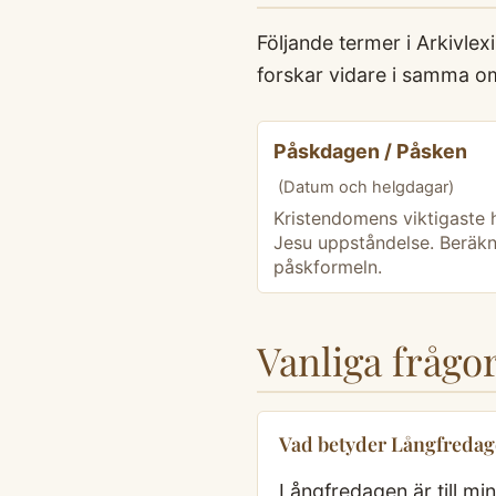
Följande termer i Arkivle
forskar vidare i samma o
Påskdagen / Påsken
(Datum och helgdagar)
Kristendomens viktigaste 
Jesu uppståndelse. Beräkn
påskformeln.
Vanliga fråg
Vad betyder Långfreda
Långfredagen är till mi