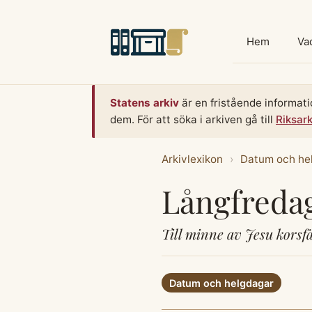
Hoppa
till
Hem
Vad
innehåll
Statens arkiv
är en fristående informati
dem. För att söka i arkiven gå till
Riksar
Arkivlexikon
›
Datum och he
Långfreda
Till minne av Jesu korsfä
Datum och helgdagar