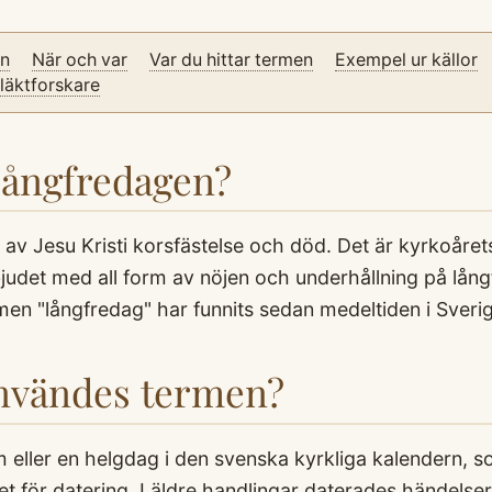
on
När och var
Var du hittar termen
Exempel ur källor
släktforskare
Långfredagen?
 av Jesu Kristi korsfästelse och död. Det är kyrkoårets
bjudet med all form av nöjen och underhållning på lån
en "långfredag" har funnits sedan medeltiden i Sverig
användes termen?
 eller en helgdag i den svenska kyrkliga kalendern, s
et för datering. I äldre handlingar daterades händelse