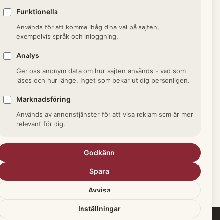
Funktionella
ucias dag, i Sverige
Används för att komma ihåg dina val på sajten,
pad med ljuståget.
exempelvis språk och inloggning.
Analys
Ger oss anonym data om hur sajten används - vad som
läses och hur länge. Inget som pekar ut dig personligen.
Marknadsföring
Används av annonstjänster för att visa reklam som är mer
relevant för dig.
r i Datum och helgdagar →
Godkänn
Spara
Avvisa
Inställningar