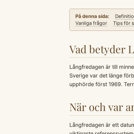
På denna sida:
Definiti
Vanliga frågor
Tips för 
Vad betyder 
Långfredagen är till minne
Sverige var det länge för
upphörde först 1969. Term
När och var 
Långfredagen är ett datum
viktigaste referenssystem