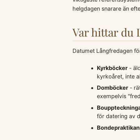
helgdagen snarare än eft
Var hittar du
Datumet Långfredagen fö
Kyrkböcker
- äl
kyrkoåret, inte 
Domböcker
- rä
exempelvis "fre
Bouppteckninga
för datering av d
Bondepraktikan