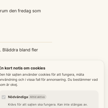
e rum den fredag som
 Bläddra bland fler
En kort notis om cookies
udsdagen
Den här sajten använder cookies för att fungera, mäta
användning och i vissa fall för annonsering. Du bestämmer vad
ag för helgon Gertrud av
som är okej.
s, skyddshelgon för resande
s.
Nödvändiga
Alltid aktiva
Krävs för att sajten ska fungera. Kan inte stängas av.
/ Luciadagen