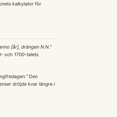
nets kalkylator för
nno [år], drängen N.N."
- och 1700-talets
ångfredagen."
Den
nser dröjde kvar längre i