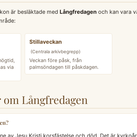
xikon är besläktade med
Långfredagen
och kan vara vä
mråde:
Stillaveckan
(Centrala arkivbegrepp)
högtid,
Veckan före påsk, från
as via
palmsöndagen till påskdagen.
or om Långfredagen
gen?
nne av Jesu Kristi korsfästelse och död. Det är kyrkoår