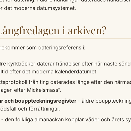
er det moderna datumsystemet.
 Långfredagen i arkiven?
rekommer som dateringsreferens i:
dre kyrkböcker daterar händelser efter närmaste sönda
alltid efter det moderna kalenderdatumet.
ttsprotokoll från ting daterades länge efter den närm
dagen efter Mickelsmäss".
r och bouppteckningsregister
- äldre boupptecknin
ödsfall och förrättningar.
- den folkliga almanackan kopplar väder och årets sys