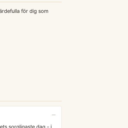
rdefulla för dig som
ets sorgligaste dag - i