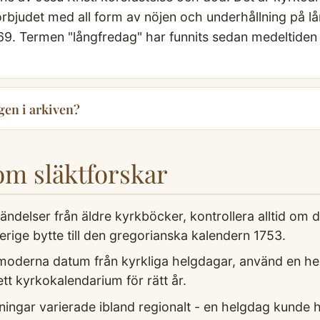
örbjudet med all form av nöjen och underhållning på l
9. Termen "långfredag" har funnits sedan medeltiden 
gen i arkiven?
som släktforskar
ndelser från äldre kyrkböcker, kontrollera alltid om da
erige bytte till den gregorianska kalendern 1753.
 moderna datum från kyrkliga helgdagar, använd en hel
tt kyrkokalendarium för rätt år.
gar varierade ibland regionalt - en helgdag kunde ha