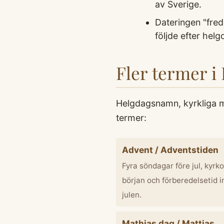
av Sverige.
Dateringen "fre
följde efter hel
Fler termer i
Helgdagsnamn, kyrkliga m
termer:
Advent / Adventstiden
Fyra söndagar före jul, kyrk
början och förberedelsetid i
julen.
Mathias dag / Mattias