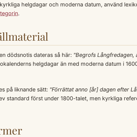
 kyrkliga helgdagar och moderna datum, använd lexiko
tegorin
.
llmaterial
en dödsnotis dateras så här:
"Begrofs Långfredagen, a
kokalenderns helgdagar än med moderna datum i 1600
s på liknande sätt:
"Förrättat anno [år] dagen efter L
standard först under 1800-talet, men kyrkliga refere
ermer