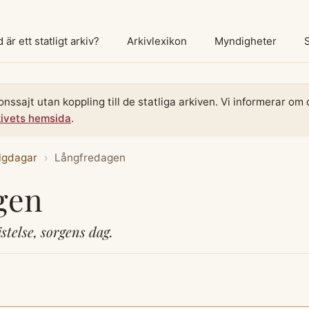
 är ett statligt arkiv?
Arkivlexikon
Myndigheter
onssajt utan koppling till de statliga arkiven. Vi informerar o
kivets hemsida
.
lgdagar
›
Långfredagen
gen
stelse, sorgens dag.