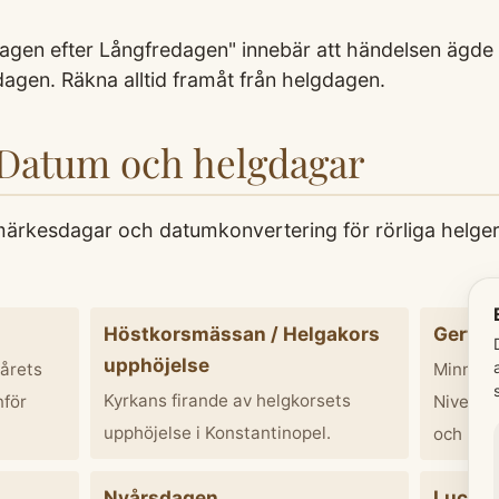
dagen efter Långfredagen" innebär att händelsen ägd
gdagen. Räkna alltid framåt från helgdagen.
 Datum och helgdagar
ärkesdagar och datumkonvertering för rörliga helger.
Höstkorsmässan / Helgakors
Gertr
upphöjelse
oårets
Minnesd
Kyrkans firande av helgkorsets
nför
Nivelle
upphöjelse i Konstantinopel.
och mös
Nyårsdagen
Lucia 