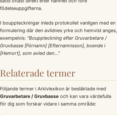
sätts oftast direkt efter namnet och före
födelseuppgifterna.
I bouppteckningar inleds protokollet vanligen med en
formulering där den avlidnes yrke och hemvist anges,
exempelvis:
"Bouppteckning efter Gruvarbetare /
Gruvbasse [Förnamn] [Efternamnsson], boende i
[Hemort], som avled den..."
Relaterade termer
Följande termer i Arkivlexikon är besläktade med
Gruvarbetare / Gruvbasse
och kan vara värdefulla
för dig som forskar vidare i samma område: