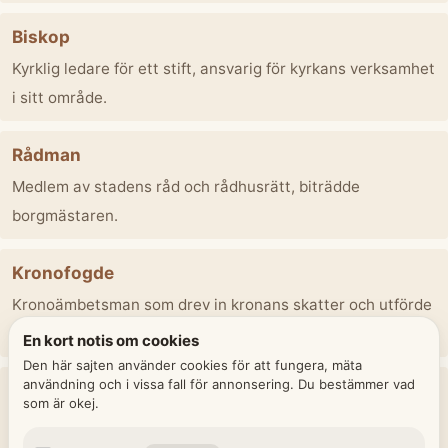
Biskop
Kyrklig ledare för ett stift, ansvarig för kyrkans verksamhet
i sitt område.
Rådman
Medlem av stadens råd och rådhusrätt, biträdde
borgmästaren.
Kronofogde
Kronoämbetsman som drev in kronans skatter och utförde
rättsliga beslut i ett fögderi.
En kort notis om cookies
Den här sajten använder cookies för att fungera, mäta
användning och i vissa fall för annonsering. Du bestämmer vad
Kantor
som är okej.
Sångledare och musiker i kyrkan, ofta sammanslagen med