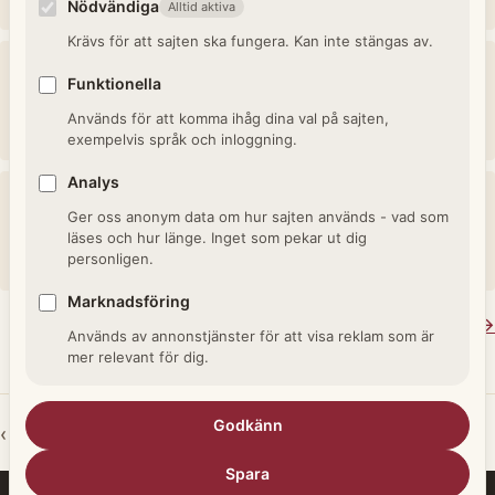
klockare och organist.
Nödvändiga
Alltid aktiva
Krävs för att sajten ska fungera. Kan inte stängas av.
Nämndeman
Funktionella
Förtroendevald bonde som biträdde häradshövdingen i
Används för att komma ihåg dina val på sajten,
häradsrätten.
exempelvis språk och inloggning.
Analys
Fanjunkare
Ger oss anonym data om hur sajten används - vad som
Hög underofficersgrad, ansvarade för regementsfanan och
läses och hur länge. Inget som pekar ut dig
personligen.
administration.
Marknadsföring
Se alla termer i Yrken och titlar →
Används av annonstjänster för att visa reklam som är
mer relevant för dig.
Godkänn
‹ Tillbaka till Yrken och titlar
‹ Arkivlexikon startsida
Spara