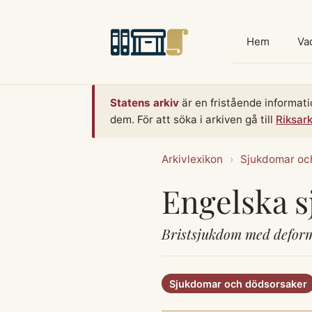
Hoppa
till
Hem
Vad
innehåll
Statens arkiv
är en fristående informati
dem. För att söka i arkiven gå till
Riksar
Arkivlexikon
›
Sjukdomar oc
Engelska s
Bristsjukdom med deform
Sjukdomar och dödsorsaker