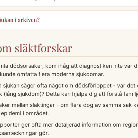
sjukan i arkiven?
som släktforskar
mla dödsorsaker, kom ihåg att diagnostiken inte var
unde omfatta flera moderna sjukdomar.
 sjukan säger ofta något om dödsförloppet - var det
k (lång sjukdom)? Detta kan hjälpa dig att förstå familj
er mellan släktingar - om flera dog av samma sak kan
 epidemi i området.
apporter ger ofta mer detaljerad information om regio
ksanteckningar gör.