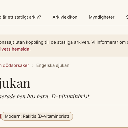
 är ett statligt arkiv?
Arkivlexikon
Myndigheter
onssajt utan koppling till de statliga arkiven. Vi informerar o
kivets hemsida
.
h dödsorsaker
›
Engelska sjukan
jukan
erade ben hos barn, D-vitaminbrist.
Modern: Rakitis (D-vitaminbrist)