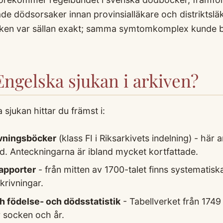
ade dödsorsaker innan provinsialläkare och distriktslä
tiken var sällan exakt; samma symtomkomplex kunde 
Engelska sjukan i arkiven?
jukan hittar du främst i:
vningsböcker
(klass FI i Riksarkivets indelning) - hä
d. Anteckningarna är ibland mycket kortfattade.
rapporter
- från mitten av 1700-talet finns systematis
rivningar.
 födelse- och dödsstatistik
- Tabellverket från 174
 socken och år.