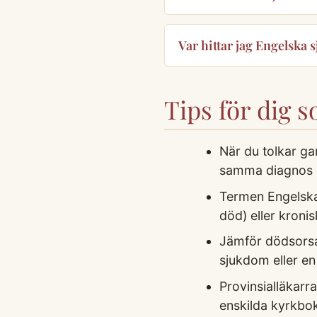
Var hittar jag Engelska 
Tips för dig 
När du tolkar ga
samma diagnos k
Termen Engelska
död) eller kronis
Jämför dödsorsak
sjukdom eller en
Provinsialläkarr
enskilda kyrkbo