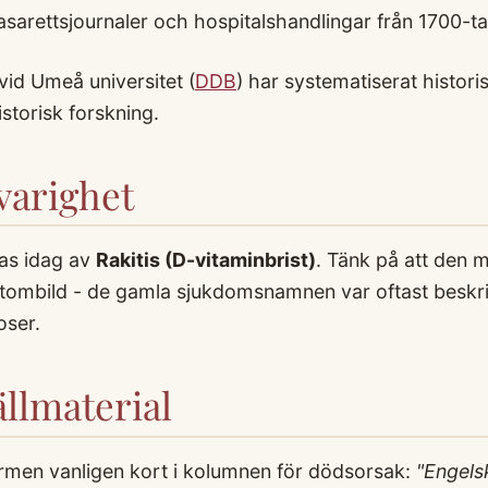
asarettsjournaler och hospitalshandlingar från 1700-ta
id Umeå universitet (
DDB
) har systematiserat histori
istorisk forskning.
arighet
as idag av
Rakitis (D-vitaminbrist)
. Tänk på att den 
tombild - de gamla sjukdomsnamnen var oftast beskr
oser.
llmaterial
rmen vanligen kort i kolumnen för dödsorsak:
"Engels