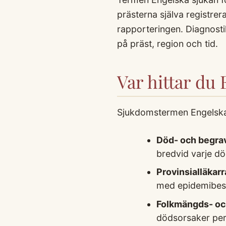
prästerna själva registrer
rapporteringen. Diagnos
på präst, region och tid.
Var hittar du 
Sjukdomstermen Engelska s
Död- och begra
bredvid varje dö
Provinsialläkar
med epidemibesk
Folkmängds- och
dödsorsaker per