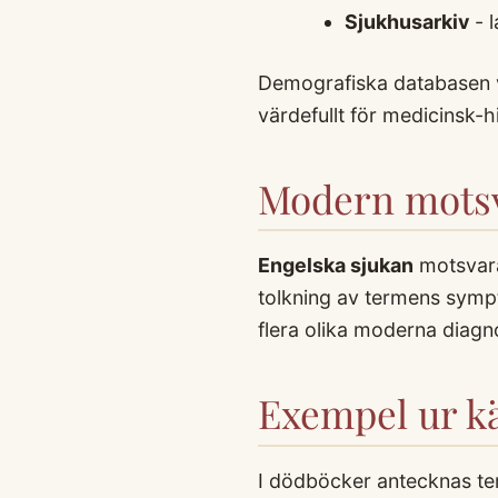
Sjukhusarkiv
- l
Demografiska databasen v
värdefullt för medicinsk-h
Modern motsv
Engelska sjukan
motsvar
tolkning av termens symp
flera olika moderna diagn
Exempel ur kä
I dödböcker antecknas te