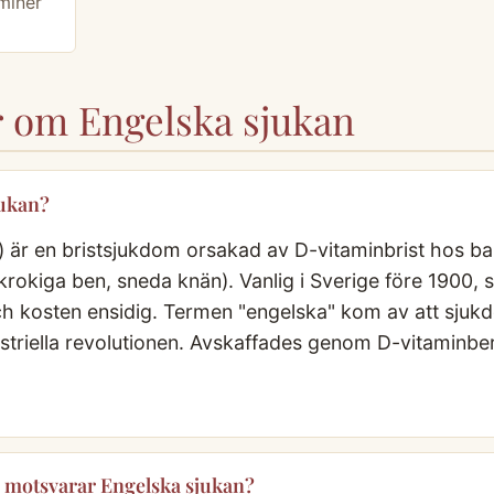
miner
r om Engelska sjukan
jukan?
) är en bristsjukdom orsakad av D-vitaminbrist hos barn
okiga ben, sneda knän). Vanlig i Sverige före 1900, sä
ch kosten ensidig. Termen "engelska" kom av att sjuk
striella revolutionen. Avskaffades genom D-vitaminbe
motsvarar Engelska sjukan?