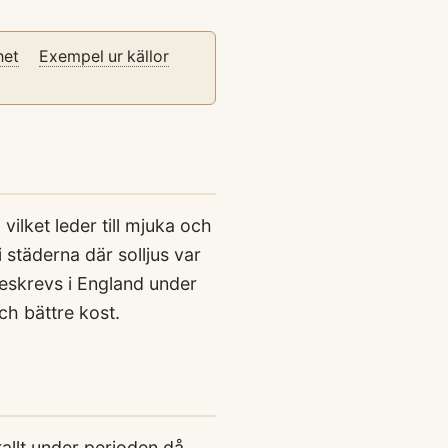
het
Exempel ur källor
vilket leder till mjuka och
 städerna där solljus var
eskrevs i England under
ch bättre kost.
llt under perioden då