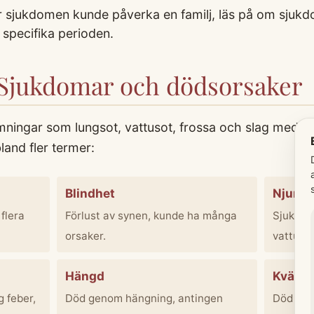
ur sjukdomen kunde påverka en familj, läs på om sjuk
 specifika perioden.
 Sjukdomar och dödsorsaker
ningar som lungsot, vattusot, frossa och slag med 
land fler termer:
Blindhet
Njurso
flera
Förlust av synen, kunde ha många
Sjukdom 
orsaker.
vattuso
Hängd
Kvävn
 feber,
Död genom hängning, antingen
Död av 