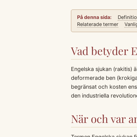
På denna sida:
Definiti
Relaterade termer
Vanli
Vad betyder E
Engelska sjukan (rakitis) 
deformerade ben (krokiga b
begränsat och kosten ens
den industriella revoluti
När och var 
Termen Engelska sjukan f