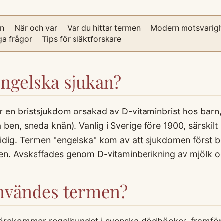
on
När och var
Var du hittar termen
Modern motsvarig
ga frågor
Tips för släktforskare
ngelska sjukan?
är en bristsjukdom orsakad av D-vitaminbrist hos barn, 
en, sneda knän). Vanlig i Sverige före 1900, särskilt i
idig. Termen "engelska" kom av att sjukdomen först b
onen. Avskaffades genom D-vitaminberikning av mjölk o
användes termen?
örekommer regelbundet i svenska dödböcker, framföra