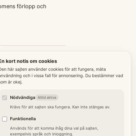
domens förlopp och
moderna medicinska
En kort notis om cookies
Den här sajten använder cookies för att fungera, mäta
användning och i vissa fall för annonsering. Du bestämmer vad
som är okej.
t
i njurarna, kunde leda till
Nödvändiga
Alltid aktiva
t och död.
Krävs för att sajten ska fungera. Kan inte stängas av.
Funktionella
ing
Används för att komma ihåg dina val på sajten,
brist på syre, kan ha många
exempelvis språk och inloggning.