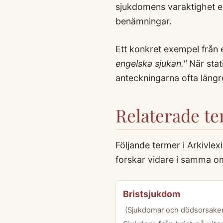
sjukdomens varaktighet ell
benämningar.
Ett konkret exempel från
engelska sjukan."
När stat
anteckningarna ofta läng
Relaterade t
Följande termer i Arkivle
forskar vidare i samma o
Bristsjukdom
(Sjukdomar och dödsorsaker