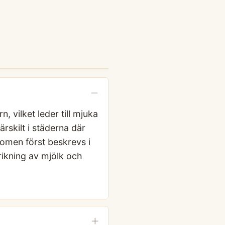
, vilket leder till mjuka
rskilt i städerna där
domen först beskrevs i
rikning av mjölk och