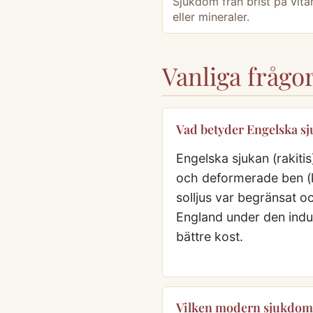
Sjukdom från brist på vita
eller mineraler.
Vanliga frågo
Vad betyder Engelska s
Engelska sjukan (rakitis
och deformerade ben (kr
solljus var begränsat o
England under den indu
bättre kost.
Vilken modern sjukdom 