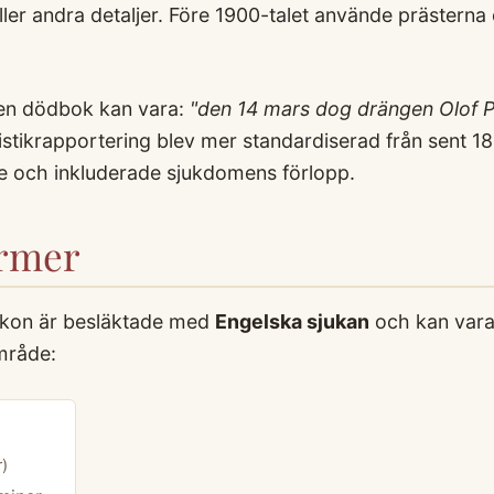
er andra detaljer. Före 1900-talet använde prästerna o
 en dödbok kan vara:
"den 14 mars dog drängen Olof P
istikrapportering blev mer standardiserad från sent 18
re och inkluderade sjukdomens förlopp.
ermer
xikon är besläktade med
Engelska sjukan
och kan vara 
mråde:
)