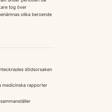
kare tog över
benämnas olika beroende
r antecknades dödsorsaken
ka medicinska rapporter
9 sammanställer