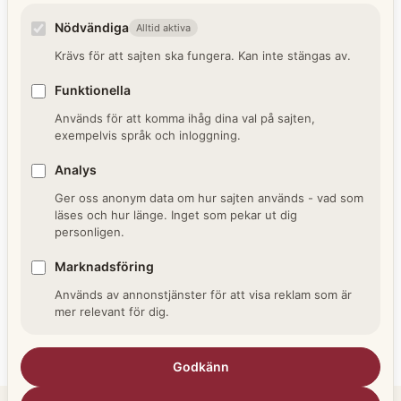
Nödvändiga
Alltid aktiva
Husförhörslängden är släktforskarens favorit
Krävs för att sajten ska fungera. Kan inte stängas av.
och fasa på samma gång. Ingen annan källa
låter dig följa en hel familj genom åren så som
Funktionella
den gör, men få källor är heller så svårlästa,
Används för att komma ihåg dina val på sajten,
med sina kolumner, latinska rubriker och
exempelvis språk och inloggning.
kryptiska betyg. Den här guiden går igenom
Analys
husförhörslängden steg för steg, så att du lär
dig läsa den …
Läs vidare →
Ger oss anonym data om hur sajten används - vad som
läses och hur länge. Inget som pekar ut dig
personligen.
Kategorier
Släktforskning
Marknadsföring
Etiketter
Församlingsbok
,
Husförhör
,
Husförhörslängder
,
Används av annonstjänster för att visa reklam som är
Kyrkböcker
,
Läskunnighet
,
Luthers katekes
,
Rotar
,
mer relevant för dig.
Släktforskning
Lämna en kommentar
Godkänn