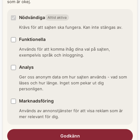
som är okej.
Arkiven är obearbetat råmaterial till kunskapen
Nödvändiga
Alltid aktiva
om samhället, och just därför en oslagbar
Krävs för att sajten ska fungera. Kan inte stängas av.
resurs i klassrummet. När eleverna själva får
tolka ett gammalt dokument tränar de källkritik
Funktionella
på riktigt, inte i teorin. Den här guiden visar hur
Används för att komma ihåg dina val på sajten,
du använder autentiska arkivkällor i
exempelvis språk och inloggning.
undervisningen, med färdiga teman om
Analys
demokrati, kvinnors rösträtt och kalla kriget.
Snabbfakta om …
Läs vidare →
Ger oss anonym data om hur sajten används - vad som
läses och hur länge. Inget som pekar ut dig
personligen.
Kategorier
Skola och utbildning
Marknadsföring
Etiketter
Arkiv i skolan
,
Gy25
,
Historiebruk
,
Kalla kriget
,
Används av annonstjänster för att visa reklam som är
Källkritik
,
Kvinnlig rösträtt
,
Lektionsmaterial
,
mer relevant för dig.
Riksarkivet
Lämna en kommentar
Godkänn