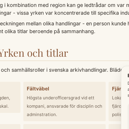
g i kombination med region kan ge ledtrådar om var m
ingar - vissa yrken var koncentrerade till specifika ind
ckningen mellan olika handlingar - en person kunde h
vänt olika titlar beroende på sammanhang.
Yrken och titlar
och samhällsroller i svenska arkivhandlingar. Bläddra 
Fältväbel
Fjärdi
gden,
Högsta underofficersgrad vid ett
Lokalpol
kal.
kompani, ansvarade för disciplin och
fjärdin
adminstration.
polisma