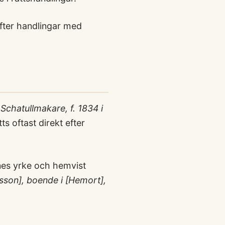
efter handlingar med
Schatullmakare, f. 1834 i
s oftast direkt efter
dnes yrke och hemvist
sson], boende i [Hemort],