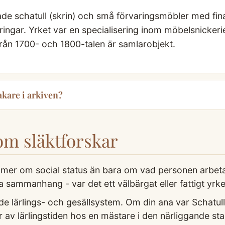
ade schatull (skrin) och små förvaringsmöbler med fin
vringar. Yrket var en specialisering inom möbelsnicke
rån 1700- och 1800-talen är samlarobjekt.
akare i arkiven?
som släktforskar
a mer om social status än bara om vad personen arbet
ala sammanhang - var det ett välbärgat eller fattigt yrk
e lärlings- och gesällsystem. Om din ana var Schatul
år av lärlingstiden hos en mästare i den närliggande st