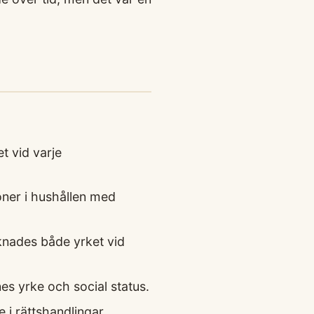
t vid varje
soner i hushållen med
knades både yrket vid
es yrke och social status.
i rättshandlingar.