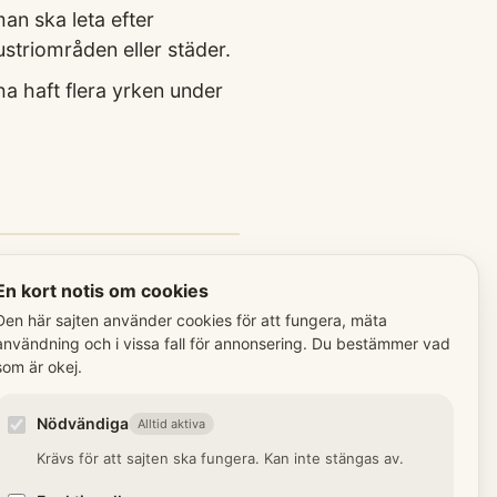
an ska leta efter
ustriområden eller städer.
a haft flera yrken under
bland fler termer:
En kort notis om cookies
Den här sajten använder cookies för att fungera, mäta
ngsman
användning och i vissa fall för annonsering. Du bestämmer vad
som är okej.
isman i en socken eller
g, motsvarande dagens
Nödvändiga
Alltid aktiva
n.
Krävs för att sajten ska fungera. Kan inte stängas av.