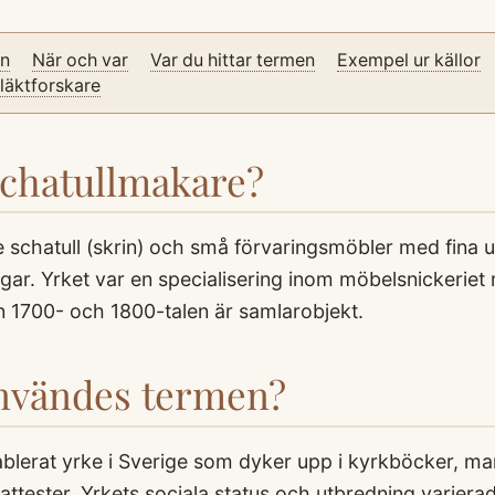
on
När och var
Var du hittar termen
Exempel ur källor
släktforskare
Schatullmakare?
e schatull (skrin) och små förvaringsmöbler med fina 
ingar. Yrket var en specialisering inom möbelsnickerie
n 1700- och 1800-talen är samlarobjekt.
användes termen?
ablerat yrke i Sverige som dyker upp i kyrkböcker, ma
ttester. Yrkets sociala status och utbredning variera