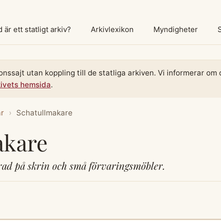
 är ett statligt arkiv?
Arkivlexikon
Myndigheter
onssajt utan koppling till de statliga arkiven. Vi informerar o
kivets hemsida
.
ar
›
Schatullmakare
akare
rad på skrin och små förvaringsmöbler.