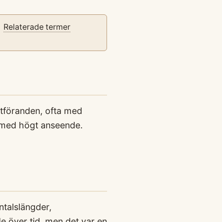
Relaterade termer
utföranden, ofta med
t med högt anseende.
ntalslängder,
de över tid, men det var en