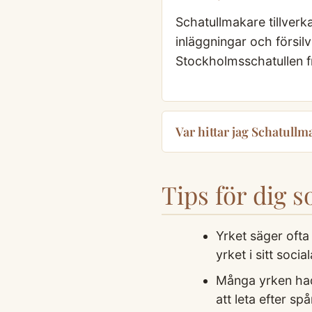
Schatullmakare tillverk
inläggningar och försil
Stockholmsschatullen f
Var hittar jag Schatullm
Tips för dig 
Yrket säger oft
yrket i sitt soci
Många yrken had
att leta efter sp