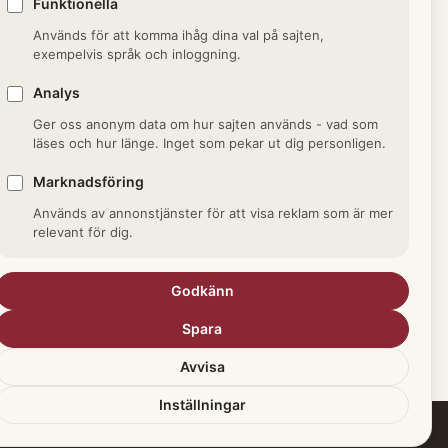
Funktionella
/ Skarprättare
Används för att komma ihåg dina val på sajten,
verkställare av dödsstraff
exempelvis språk och inloggning.
psstraff.
Analys
Ger oss anonym data om hur sajten används - vad som
läses och hur länge. Inget som pekar ut dig personligen.
Marknadsföring
Används av annonstjänster för att visa reklam som är mer
relevant för dig.
 termer i Yrken och titlar →
Godkänn
Spara
Avvisa
Inställningar
Cookiepolicy
Integritetspolicy
Kontakt