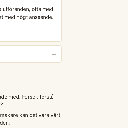
a utföranden, ofta med
riet med högt anseende.
ade med. Försök förstå
e?
lmakare kan det vara värt
aden.