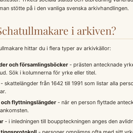
an stötte på i den vanliga svenska arkivhandlingen.
 Schatullmakare i arkiven?
makare hittar du i flera typer av arkivkällor:
der och församlingsböcker
- prästen antecknade yrke
. Sök i kolumnerna för yrke eller titel.
- skattelängder från 1642 till 1991 som listar alla per
ar.
 och flyttningslängder
- när en person flyttade antec
 ankomsten.
ar
- i inledningen till bouppteckningen anges den avlidn
tingsprotokoll
- personer omnämns ofta med sitt yrke 