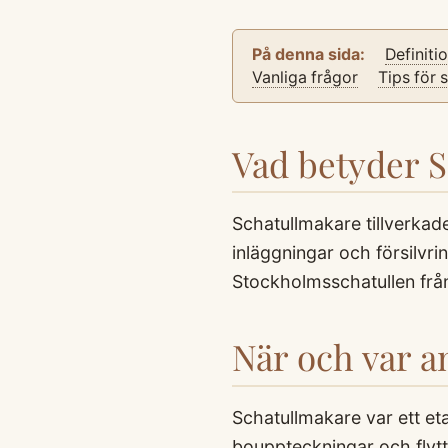
På denna sida:
Definiti
Vanliga frågor
Tips för 
Vad betyder 
Schatullmakare tillverkad
inläggningar och försilvr
Stockholmsschatullen frå
När och var 
Schatullmakare var ett et
bouppteckningar och flytta