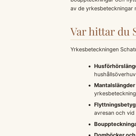
av de yrkesbeteckningar m
Var hittar du
Yrkesbeteckningen Schatull
Husförhörsläng
hushållsöverhuvud
Mantalslängder
yrkesbeteckning
Flyttningsbetyg
avresan och vid
Bouppteckning
Domböcker och 