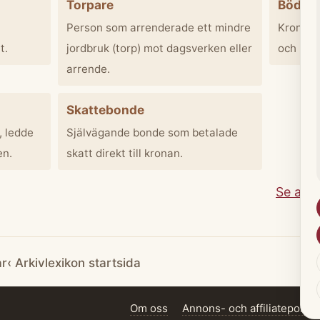
Torpare
Bödel 
Person som arrenderade ett mindre
Kronans 
t.
jordbruk (torp) mot dagsverken eller
och krop
arrende.
Skattebonde
 ledde
Självägande bonde som betalade
en.
skatt direkt till kronan.
Se alla
ar
‹ Arkivlexikon startsida
Om oss
Annons- och affiliatepolicy