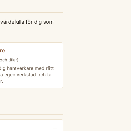
värdefulla för dig som
re
ch titlar)
dig hantverkare med rätt
va egen verkstad och ta
r.