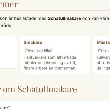
ermer
xikon är besläktade med
Schatullmakare
och kan vara 
mråde:
Snickare
Mästa
(Yrken och titlar)
(Yrken o
Hantverkare som tillverkade
Fullvär
möbler och inredning av trä,
att dri
finare arbete än timmerman.
lärlinga
r om Schatullmakare
kare?