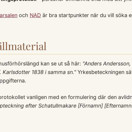
karsalen
och
NAD
är bra startpunkter när du vill söka 
llmaterial
 husförhörslängd kan se ut så här:
"Anders Andersson, 
f. Karlsdotter 1838 i samma sn."
Yrkesbeteckningen sätt
ppgifterna.
protokollet vanligen med en formulering där den avli
pteckning efter Schatullmakare [Förnamn] [Efternamn