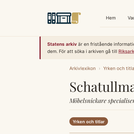
Hoppa
till
Hem
Vad
innehåll
Statens arkiv
är en fristående informati
dem. För att söka i arkiven gå till
Riksar
Arkivlexikon
›
Yrken och titl
Schatullm
Möbelsnickare specialise
Yrken och titlar