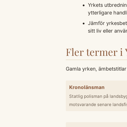
Yrkets utbrednin
ytterligare handl
Jämför yrkesbete
sitt liv eller an
Fler termer i 
Gamla yrken, ämbetstitlar 
Kronolänsman
Statlig polisman på landsby
motsvarande senare landsfis