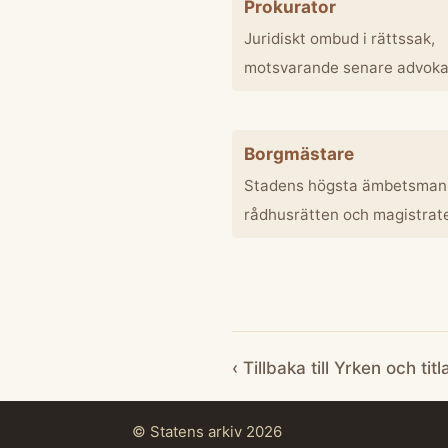
Prokurator
Juridiskt ombud i rättssak,
motsvarande senare advoka
Borgmästare
Stadens högsta ämbetsman,
rådhusrätten och magistrat
‹ Tillbaka till Yrken och titl
© Statens arkiv 2026