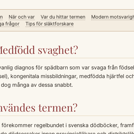
on
När och var
Var du hittar termen
Modern motsvarig
ga frågor
Tips för släktforskare
Medfödd svaghet?
anlig diagnos för spädbarn som var svaga från födsel
dsel), kongenitala missbildningar, medfödda hjärtfel och
n dog många av dessa snabbt.
användes termen?
örekommer regelbundet i svenska dödböcker, framfö
ade dödsorsaker innan provinsialläkare och distriktslä