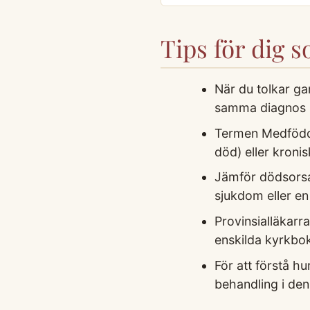
Tips för dig 
När du tolkar ga
samma diagnos k
Termen Medfödd 
död) eller kronis
Jämför dödsorsak
sjukdom eller en
Provinsialläkarr
enskilda kyrkbo
För att förstå h
behandling i den