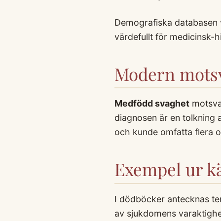
Demografiska databasen v
värdefullt för medicinsk-h
Modern motsv
Medfödd svaghet
motsva
diagnosen är en tolkning
och kunde omfatta flera 
Exempel ur kä
I dödböcker antecknas te
av sjukdomens varaktighet 