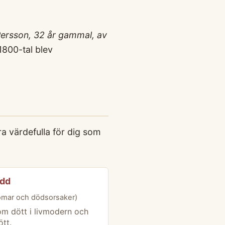
ersson, 32 år gammal, av
1800-tal blev
a värdefulla för dig som
dd
omar och dödsorsaker)
om dött i livmodern och
ött.