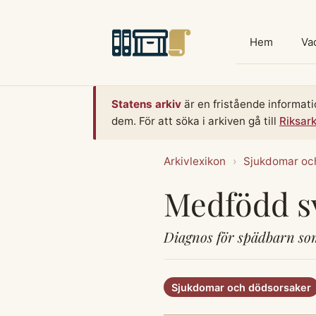
Hoppa
till
Hem
Vad
innehåll
Statens arkiv
är en fristående informati
dem. För att söka i arkiven gå till
Riksar
Arkivlexikon
›
Sjukdomar oc
Medfödd s
Diagnos för spädbarn som
Sjukdomar och dödsorsaker