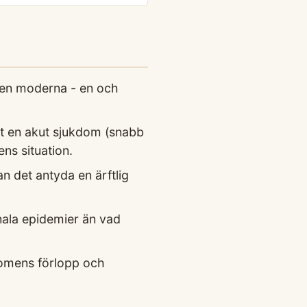
 den moderna - en och
t en akut sjukdom (snabb
ens situation.
 det antyda en ärftlig
nala epidemier än vad
domens förlopp och