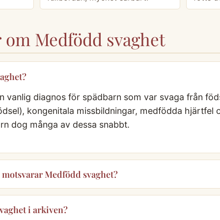
or om Medfödd svaghet
vaghet?
 vanlig diagnos för spädbarn som var svaga från föds
födsel), kongenitala missbildningar, medfödda hjärtfel 
arn dog många av dessa snabbt.
 motsvarar Medfödd svaghet?
vaghet i arkiven?