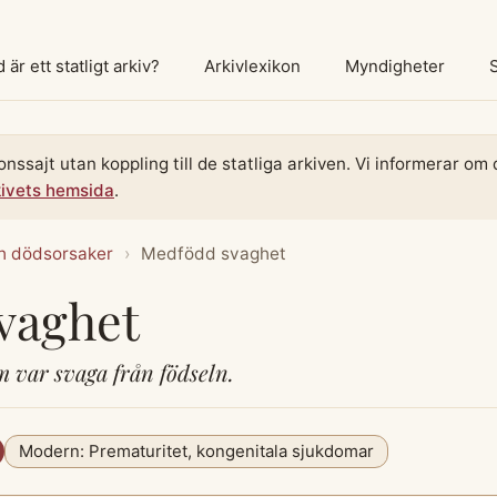
 är ett statligt arkiv?
Arkivlexikon
Myndigheter
onssajt utan koppling till de statliga arkiven. Vi informerar o
kivets hemsida
.
h dödsorsaker
›
Medfödd svaghet
vaghet
 var svaga från födseln.
Modern: Prematuritet, kongenitala sjukdomar