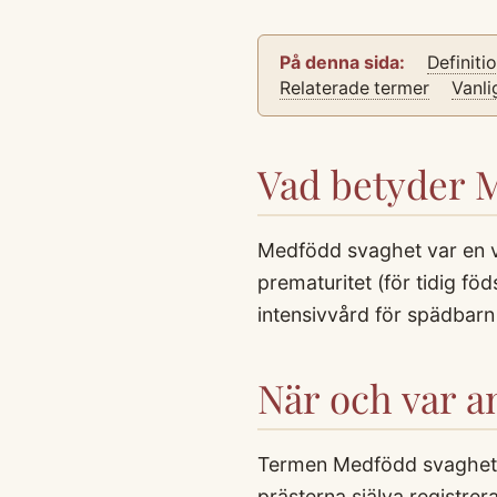
På denna sida:
Definiti
Relaterade termer
Vanli
Vad betyder 
Medfödd svaghet var en v
prematuritet (för tidig fö
intensivvård för spädbar
När och var 
Termen Medfödd svaghet f
prästerna själva registrer