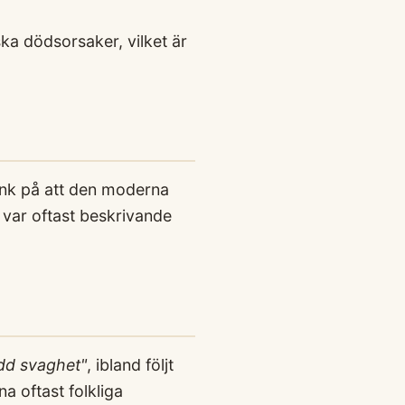
ska dödsorsaker, vilket är
änk på att den moderna
var oftast beskrivande
dd svaghet"
, ibland följt
a oftast folkliga