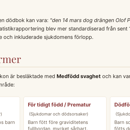
 en dödbok kan vara:
"den 14 mars dog drängen Olof P
atistikrapportering blev mer standardiserad från sent 
re och inkluderade sjukdomens förlopp.
ermer
xikon är besläktade med
Medfödd svaghet
och kan var
mråde:
För tidigt född / Prematur
Dödfö
)
(Sjukdomar och dödsorsaker)
(Sjukd
os barn
Barn fött före graviditetens
Barn s
fullbordan, mycket sårbart.
fötts d