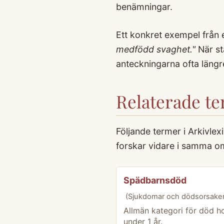
benämningar.
Ett konkret exempel från
medfödd svaghet."
När st
anteckningarna ofta läng
Relaterade t
Följande termer i Arkivle
forskar vidare i samma o
Spädbarnsdöd
(Sjukdomar och dödsorsaker
Allmän kategori för död h
under 1 år.