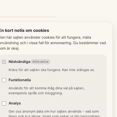
moderna medicinska
En kort notis om cookies
Den här sajten använder cookies för att fungera, mäta
användning och i vissa fall för annonsering. Du bestämmer vad
som är okej.
domssvaghet
nedgång och svaghet hos
Nödvändiga
Alltid aktiva
naturlig död".
Krävs för att sajten ska fungera. Kan inte stängas av.
Funktionella
årsfeber
Används för att komma ihåg dina val på sajten,
nfektion via
exempelvis språk och inloggning.
rängsstumpen hos nyfödda.
Analys
Ger oss anonym data om hur sajten används - vad som
läses och hur länge. Inget som pekar ut dig personligen.