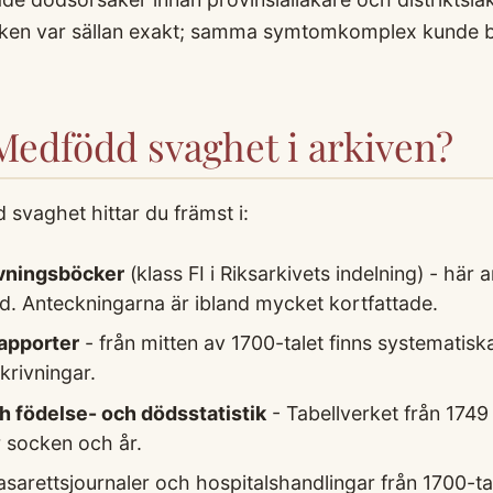
tiken var sällan exakt; samma symtomkomplex kunde 
 Medfödd svaghet i arkiven?
vaghet hittar du främst i:
vningsböcker
(klass FI i Riksarkivets indelning) - hä
d. Anteckningarna är ibland mycket kortfattade.
rapporter
- från mitten av 1700-talet finns systematis
rivningar.
 födelse- och dödsstatistik
- Tabellverket från 174
 socken och år.
asarettsjournaler och hospitalshandlingar från 1700-ta