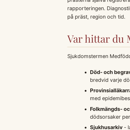
rapporteringen. Diagnos
på präst, region och tid.
Var hittar du
Sjukdomstermen Medfödd s
Död- och begra
bredvid varje dö
Provinsialläkar
med epidemibesk
Folkmängds- och
dödsorsaker per
Sjukhusarkiv
- l