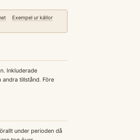
het
Exempel ur källor
n. Inkluderade
 andra tillstånd. Före
rallt under perioden då
kare tog över