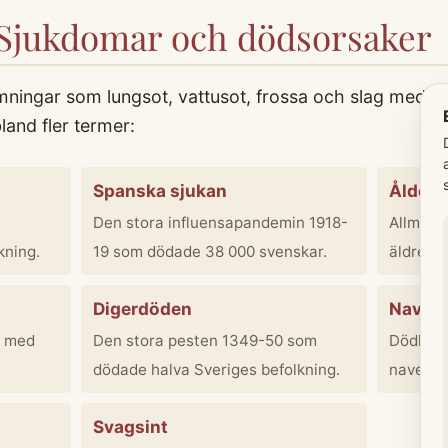
 Sjukdomar och dödsorsaker
ningar som lungsot, vattusot, frossa och slag med 
land fler termer:
Spanska sjukan
Ålder
Den stora influensapandemin 1918-
Allmän 
kning.
19 som dödade 38 000 svenskar.
äldre, "
Digerdöden
Navels
l med
Den stora pesten 1349-50 som
Dödlig i
dödade halva Sveriges befolkning.
navelst
Svagsint