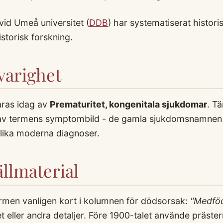
id Umeå universitet (
DDB
) har systematiserat histori
istorisk forskning.
arighet
ras idag av
Prematuritet, kongenitala sjukdomar
. T
 av termens symptombild - de gamla sjukdomsnamnen 
olika moderna diagnoser.
llmaterial
rmen vanligen kort i kolumnen för dödsorsak:
"Medfö
eller andra detaljer. Före 1900-talet använde prästern