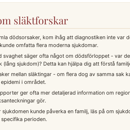
som släktforskar
mla dödsorsaker, kom ihåg att diagnostiken inte var
unde omfatta flera moderna sjukdomar.
svaghet säger ofta något om dödsförloppet - var de
k (lång sjukdom)? Detta kan hjälpa dig att förstå familj
er mellan släktingar - om flera dog av samma sak kan
 epidemi i området.
apporter ger ofta mer detaljerad information om regio
ksanteckningar gör.
ur sjukdomen kunde påverka en familj, läs på om sjuk
 specifika perioden.