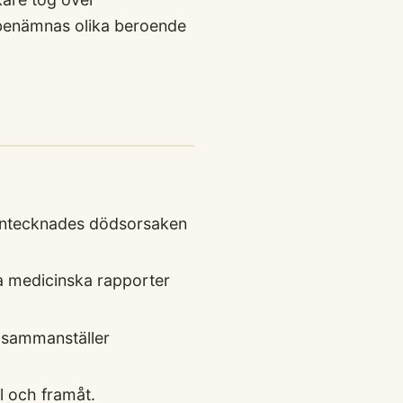
benämnas olika beroende
r antecknades dödsorsaken
ka medicinska rapporter
9 sammanställer
l och framåt.