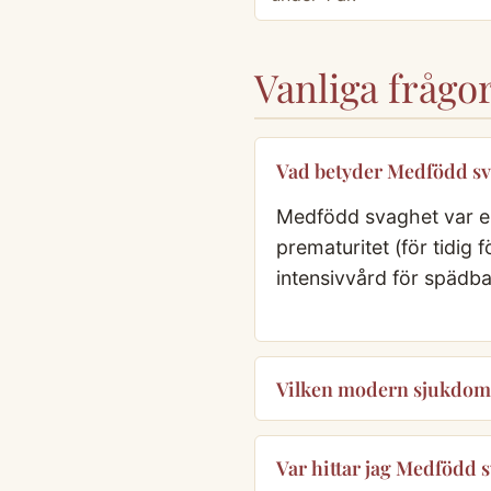
Vanliga fråg
Vad betyder Medfödd s
Medfödd svaghet var en
prematuritet (för tidig 
intensivvård för spädb
Vilken modern sjukdom
Var hittar jag Medfödd s