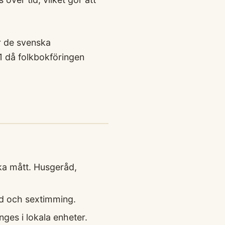
ör de svenska
1 då folkbokföringen
ka mått. Husgeråd,
nd och sextimming.
ges i lokala enheter.