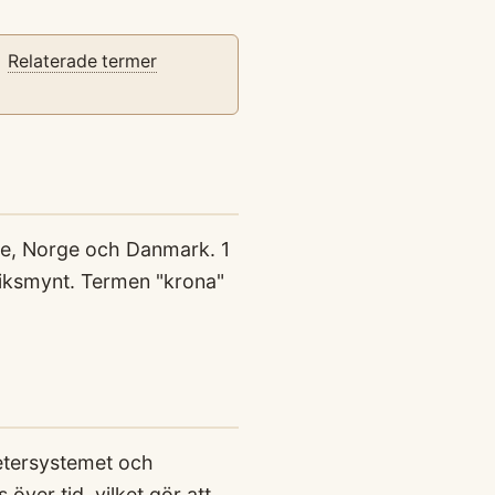
Relaterade termer
ge, Norge och Danmark. 1
riksmynt. Termen "krona"
metersystemet och
över tid, vilket gör att