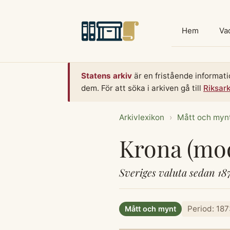
Hoppa
till
Hem
Vad
innehåll
Statens arkiv
är en fristående informati
dem. För att söka i arkiven gå till
Riksar
Arkivlexikon
›
Mått och myn
Krona (mo
Sveriges valuta sedan 187
Period: 18
Mått och mynt