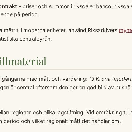
ontrakt
- priser och summor i riksdaler banco, riksdale
oende på period.
ka mått till moderna enheter, använd Riksarkivets
mynt
atistiska centralbyrån.
llmaterial
tillgångarna med mått och värdering:
"3 Krona (modern)
ngen är central eftersom den ger en god bild av hushål
llan regioner och olika lagstiftning. Vid omräkning til
ken period och vilket regionalt mått det handlar om.