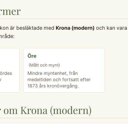
ermer
xikon är besläktade med
Krona (modern)
och kan vara 
mråde:
Öre
(Mått och mynt)
fördes
Mindre myntenhet, från
v
medeltiden och fortsatt efter
1873 års kronövergång.
or om Krona (modern)