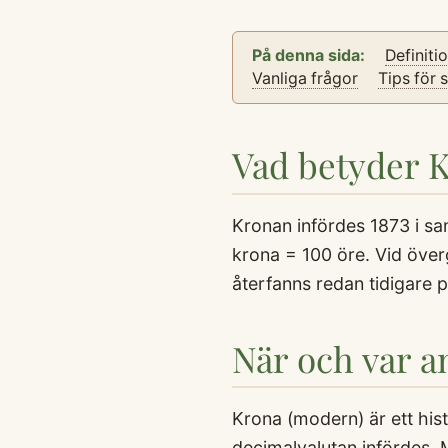
På denna sida:
Definiti
Vanliga frågor
Tips för 
Vad betyder 
Kronan infördes 1873 i s
krona = 100 öre. Vid öve
återfanns redan tidigare 
När och var 
Krona (modern) är ett his
decimalvalutan infördes. M