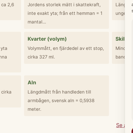
 ca 2,6
Jordens storlek mätt i skattekraft,
Längdmåt
inte exakt yta; från ett hemman = 1
ungefär
mantal…
Kvarter (volym)
Skillin
 yta
Volymmått, en fjärdedel av ett stop,
Mindre 
nna
cirka 327 ml.
banco el
Aln
 cirka
Längdmått från handleden till
armbågen, svensk aln = 0,5938
meter.
Se all