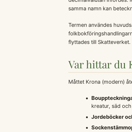
samma namn kan beteckna
Termen användes huvudsa
folkbokföringshandlingarn
flyttades till Skatteverket.
Var hittar du
Måttet Krona (modern) åte
Bouppteckning
kreatur, säd och
Jordeböcker och
Sockenstämmop