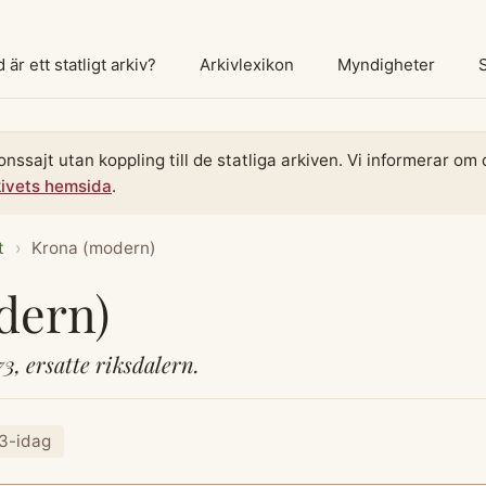
 är ett statligt arkiv?
Arkivlexikon
Myndigheter
onssajt utan koppling till de statliga arkiven. Vi informerar o
kivets hemsida
.
t
›
Krona (modern)
dern)
3, ersatte riksdalern.
73-idag