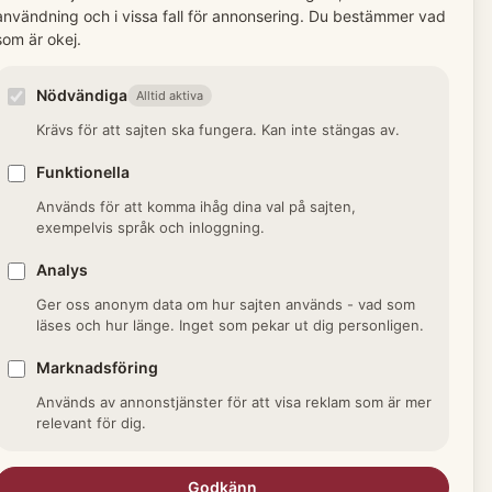
användning och i vissa fall för annonsering. Du bestämmer vad
t, en tolftedel av en fot,
som är okej.
 2,47 cm.
Nödvändiga
Alltid aktiva
Krävs för att sajten ska fungera. Kan inte stängas av.
g
Funktionella
myntenhet, 1/48 riksdaler
Används för att komma ihåg dina val på sajten,
ler 1/16 öre.
exempelvis språk och inloggning.
Analys
Ger oss anonym data om hur sajten används - vad som
läses och hur länge. Inget som pekar ut dig personligen.
Marknadsföring
Används av annonstjänster för att visa reklam som är mer
relevant för dig.
a termer i Mått och mynt →
Godkänn