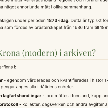
 något annorlunda mått i olika sammanhang.
kligen under perioden
1873-idag
. Detta är typiskt f
a som fördes av prästerskapet från 1686 fram till 199
 Krona (modern) i arkiven?
rfinns i:
ar
- egendom värderades och kvantifierades i historis
 pengar anges alla i dåtidens enheter.
 lagfartshandlingar
- jord mättes i tunnland, kappla
rotokoll
- kollekter, dagsverken och andra avgifter an