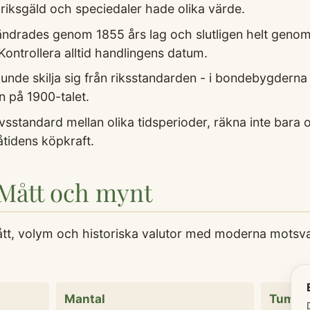
 riksgäld och speciedaler hade olika värde.
ändrades genom 1855 års lag och slutligen helt geno
Kontrollera alltid handlingens datum.
unde skilja sig från riksstandarden - i bondebygderna
in på 1900-talet.
livsstandard mellan olika tidsperioder, räkna inte bara
tidens köpkraft.
 Mått och mynt
ått, volym och historiska valutor med moderna motsva
Mantal
Tum (s