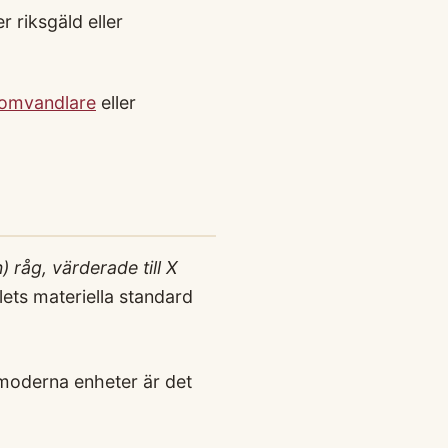
r riksgäld eller
omvandlare
eller
 råg, värderade till X
lets materiella standard
l moderna enheter är det