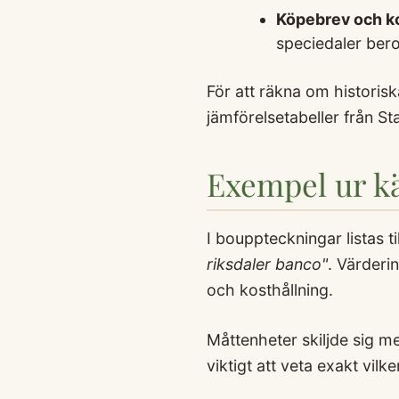
Köpebrev och k
speciedaler ber
För att räkna om historis
jämförelsetabeller från St
Exempel ur kä
I bouppteckningar listas 
riksdaler banco"
. Värderi
och kosthållning.
Måttenheter skiljde sig me
viktigt att veta exakt vil