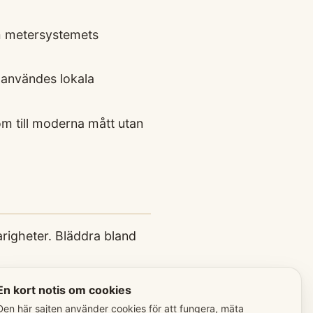
m metersystemets
 användes lokala
 om till moderna mått utan
righeter. Bläddra bland
En kort notis om cookies
vensk)
Den här sajten använder cookies för att fungera, mäta