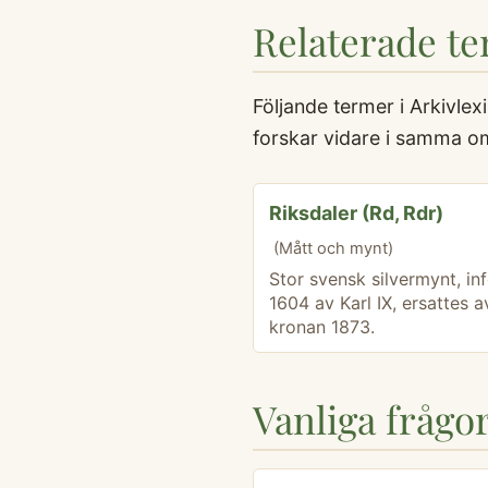
Relaterade t
Följande termer i Arkivle
forskar vidare i samma o
Riksdaler (Rd, Rdr)
(Mått och mynt)
Stor svensk silvermynt, in
1604 av Karl IX, ersattes a
kronan 1873.
Vanliga fråg