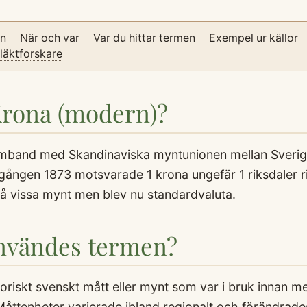
on
När och var
Var du hittar termen
Exempel ur källor
släktforskare
Krona (modern)?
amband med Skandinaviska myntunionen mellan Sveri
rgången 1873 motsvarade 1 krona ungefär 1 riksdaler 
på vissa mynt men blev nu standardvaluta.
användes termen?
toriskt svenskt mått eller mynt som var i bruk innan 
åttenheter varierade ibland regionalt och förändrades 