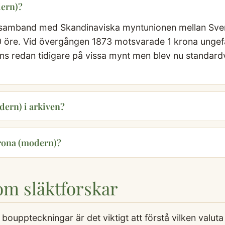
dern)?
i samband med Skandinaviska myntunionen mellan Sve
 öre. Vid övergången 1873 motsvarade 1 krona ungefär
ns redan tidigare på vissa mynt men blev nu standardv
dern) i arkiven?
rona (modern)?
som släktforskar
 bouppteckningar är det viktigt att förstå vilken valut