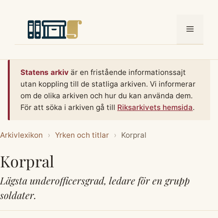
Hoppa
till
Meny
innehåll
Statens arkiv
är en fristående informationssajt
utan koppling till de statliga arkiven. Vi informerar
om de olika arkiven och hur du kan använda dem.
För att söka i arkiven gå till
Riksarkivets hemsida
.
Arkivlexikon
›
Yrken och titlar
›
Korpral
Korpral
Lägsta underofficersgrad, ledare för en grupp
soldater.