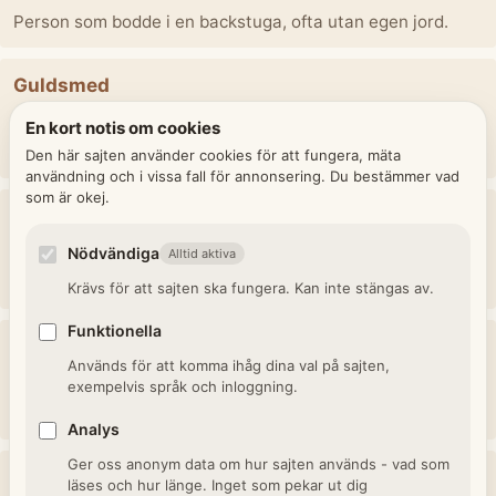
Person som bodde i en backstuga, ofta utan egen jord.
Guldsmed
Hantverkare som arbetade med guld, silver och
En kort notis om cookies
ädelstenar.
Den här sajten använder cookies för att fungera, mäta
användning och i vissa fall för annonsering. Du bestämmer vad
som är okej.
Tullnär / Tullinspektör
Tjänsteman vid tullen som granskade in- och utförsel av
Nödvändiga
Alltid aktiva
varor.
Krävs för att sajten ska fungera. Kan inte stängas av.
Funktionella
Fanjunkare
Används för att komma ihåg dina val på sajten,
Hög underofficersgrad, ansvarade för regementsfanan och
exempelvis språk och inloggning.
administration.
Analys
Ger oss anonym data om hur sajten används - vad som
Skattebonde
läses och hur länge. Inget som pekar ut dig