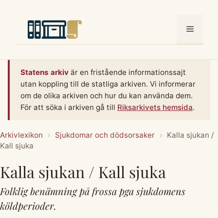
Hoppa
till
Meny
innehåll
Statens arkiv
är en fristående informationssajt
utan koppling till de statliga arkiven. Vi informerar
om de olika arkiven och hur du kan använda dem.
För att söka i arkiven gå till
Riksarkivets hemsida
.
Arkivlexikon
›
Sjukdomar och dödsorsaker
›
Kalla sjukan /
Kall sjuka
Kalla sjukan / Kall sjuka
Folklig benämning på frossa pga sjukdomens
köldperioder.