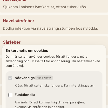
Sjukdom i halsens lymfkörtlar, oftast tuberkulös.
Navelsårsfeber
Dödlig infektion via navelsträngsstumpen hos nyfödda.
Sårfeber
Infektion i ett sår som spridit sig systemiskt.
En kort notis om cookies
Den här sajten använder cookies för att fungera, mäta
användning och i vissa fall för annonsering. Du bestämmer vad
Vattusot
som är okej.
Onormal vätskeansamling i kroppen, oftast hjärt-, njur-
Nödvändiga
eller leversvikt.
Alltid aktiva
Krävs för att sajten ska fungera. Kan inte stängas av.
Magkatarr
Funktionella
Inflammation eller irritation i magslemhinnan.
Används för att komma ihåg dina val på sajten,
exempelvis språk och inloggning.