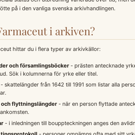
tte på i den vanliga svenska arkivhandlingen.
 Farmaceut i arkiven?
t hittar du i flera typer av arkivkällor:
der och församlingsböcker
- prästen antecknade yrke
. Sök i kolumnerna för yrke eller titel.
- skattelängder från 1642 till 1991 som listar alla per
ar.
 och flyttningslängder
- när en person flyttade antec
 ankomsten.
ar
- i inledningen till bouppteckningen anges den avlidn
tingsprotokoll
- personer omnämns ofta med sitt yrke 