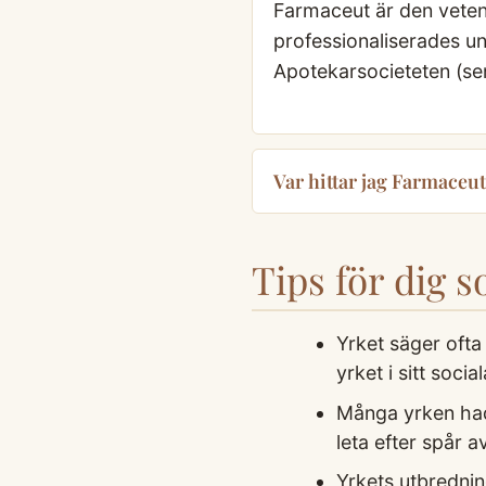
Farmaceut är den vetens
professionaliserades 
Apotekarsocieteten (sen
Var hittar jag Farmaceut
Tips för dig 
Yrket säger oft
yrket i sitt soci
Många yrken hade
leta efter spår a
Yrkets utbrednin