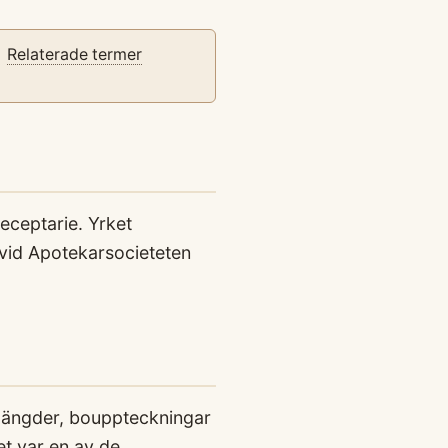
Relaterade termer
eceptarie. Yrket
vid Apotekarsocieteten
slängder, bouppteckningar
et var en av de