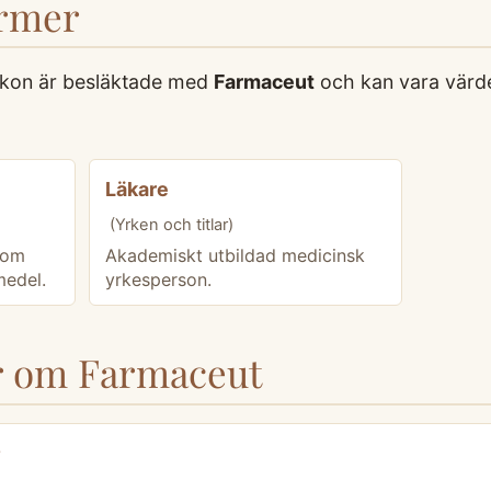
ermer
xikon är besläktade med
Farmaceut
och kan vara värde
Läkare
(Yrken och titlar)
som
Akademiskt utbildad medicinsk
medel.
yrkesperson.
or om Farmaceut
?