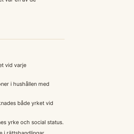
t vid varje
soner i hushållen med
knades både yrket vid
es yrke och social status.
i rättshandlingar.