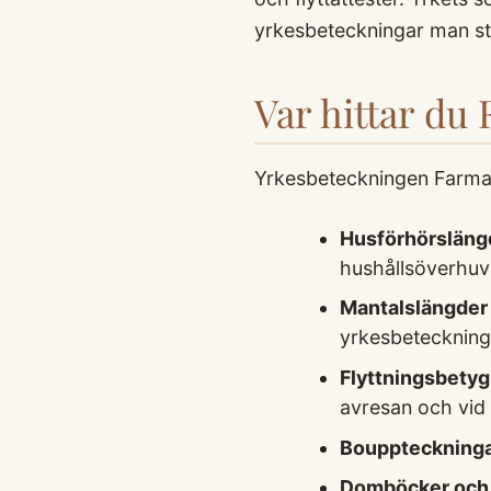
yrkesbeteckningar man stö
Var hittar du
Yrkesbeteckningen Farmaceu
Husförhörsläng
hushållsöverhuvud
Mantalslängder
yrkesbeteckning
Flyttningsbetyg
avresan och vid
Bouppteckning
Domböcker och 