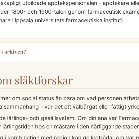
kapligt utbildade apotekspersonalen - apotekare eller
under 1800- och 1900-talen genom farmaceutisk exame
are Uppsala universitets farmaceutiska institut).
 i arkiven?
som släktforskar
a mer om social status än bara om vad personen arbet
ala sammanhang - var det ett välbärgat eller fattigt yrk
 lärlings- och gesällsystem. Om din ana var Farmaceu
v lärlingstiden hos en mästare i den närliggande staden
g i kombination med region kan ge ledtrådar om var m