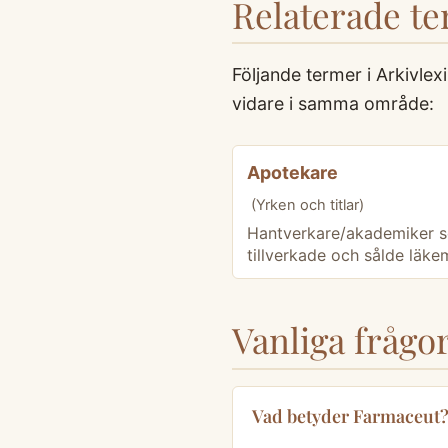
Relaterade t
Följande termer i Arkivle
vidare i samma område:
Apotekare
(Yrken och titlar)
Hantverkare/akademiker 
tillverkade och sålde läke
Vanliga fråg
Vad betyder Farmaceut