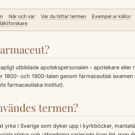
on
När och var
Var du hittar termen
Exempel ur källor
släktforskare
Farmaceut?
pligt utbildade apotekspersonalen - apotekare eller r
er 1800- och 1900-talen genom farmaceutisk examen 
ts farmaceutiska institut).
användes termen?
at yrke i Sverige som dyker upp i kyrkböcker, mantal
sociala status och utbredning varierade över tid, men d