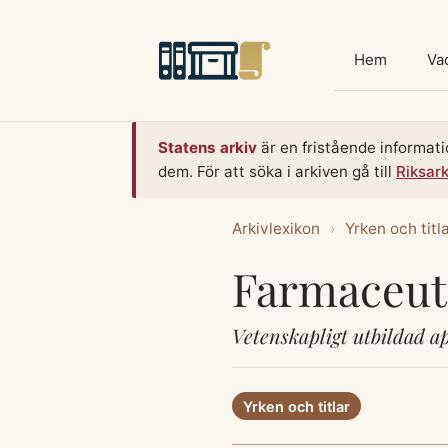
Hoppa
till
Hem
Vad
innehåll
Statens arkiv
är en fristående informati
dem. För att söka i arkiven gå till
Riksar
Arkivlexikon
›
Yrken och titl
Farmaceut
Vetenskapligt utbildad a
Yrken och titlar