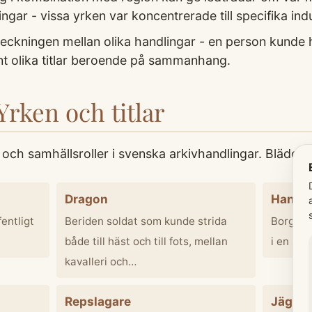
ingar - vissa yrken var koncentrerade till specifika ind
ckningen mellan olika handlingar - en person kunde h
vänt olika titlar beroende på sammanhang.
Yrken och titlar
och samhällsroller i svenska arkivhandlingar. Bläddra 
Dragon
Hande
entligt
Beriden soldat som kunde strida
Borgare
både till häst och till fots, mellan
i en sta
kavalleri och…
Repslagare
Jägare 