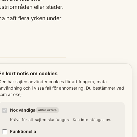
ustriområden eller städer.
a haft flera yrken under
bland fler termer:
En kort notis om cookies
Den här sajten använder cookies för att fungera, mäta
lsman
användning och i vissa fall för annonsering. Du bestämmer vad
som är okej.
 med rätt att bedriva handel
d.
Nödvändiga
Alltid aktiva
Krävs för att sajten ska fungera. Kan inte stängas av.
Funktionella
(militär)