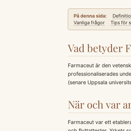
På denna sida:
Definiti
Vanliga frågor
Tips för 
Vad betyder 
Farmaceut är den vetenska
professionaliserades und
(senare Uppsala universite
När och var 
Farmaceut var ett etabler
och flyttattester. Yrkets 