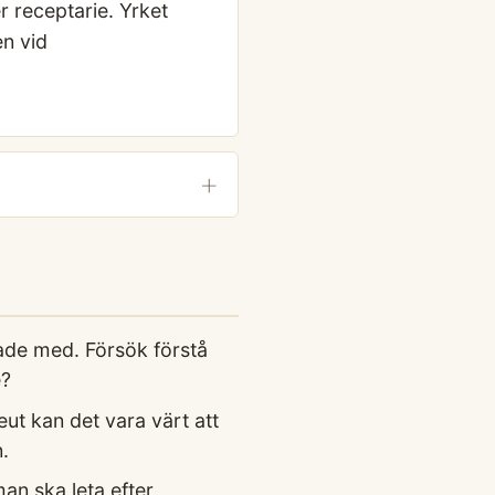
 receptarie. Yrket
n vid
ade med. Försök förstå
e?
t kan det vara värt att
.
an ska leta efter