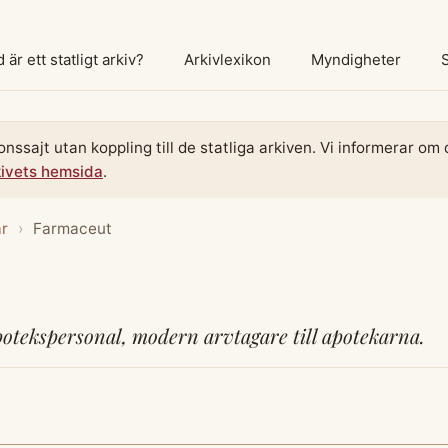
 är ett statligt arkiv?
Arkivlexikon
Myndigheter
onssajt utan koppling till de statliga arkiven. Vi informerar o
kivets hemsida
.
ar
›
Farmaceut
potekspersonal, modern arvtagare till apotekarna.