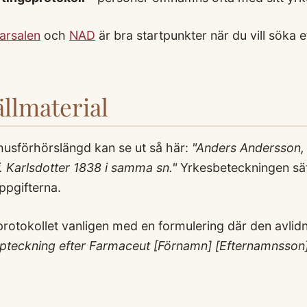
karsalen
och
NAD
är bra startpunkter när du vill söka 
llmaterial
 husförhörslängd kan se ut så här:
"Anders Andersson, 
f. Karlsdotter 1838 i samma sn."
Yrkesbeteckningen sätt
ppgifterna.
protokollet vanligen med en formulering där den avli
pteckning efter Farmaceut [Förnamn] [Efternamnsson]