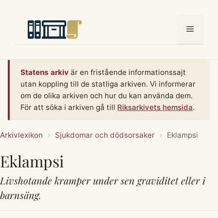
Hoppa
till
Meny
innehåll
Statens arkiv
är en fristående informationssajt
utan koppling till de statliga arkiven. Vi informerar
om de olika arkiven och hur du kan använda dem.
För att söka i arkiven gå till
Riksarkivets hemsida
.
Arkivlexikon
›
Sjukdomar och dödsorsaker
›
Eklampsi
Eklampsi
Livshotande kramper under sen graviditet eller i
barnsäng.