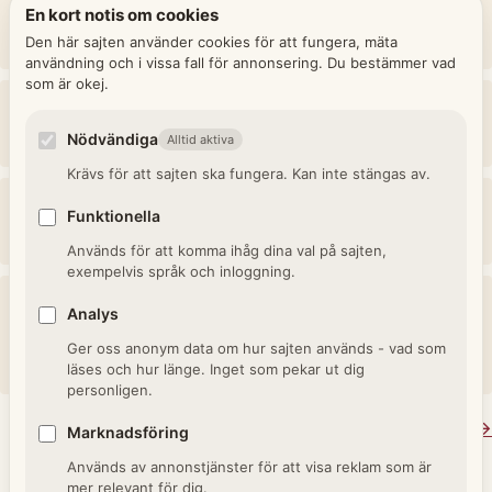
Frusen ihjäl
En kort notis om cookies
Den här sajten använder cookies för att fungera, mäta
Död av köld, vanligt under stränga vintrar.
användning och i vissa fall för annonsering. Du bestämmer vad
som är okej.
Vattenskräck
Nödvändiga
Synonym för rabies, namngett efter sväljsymptomen.
Alltid aktiva
Krävs för att sajten ska fungera. Kan inte stängas av.
Njursot
Funktionella
Sjukdom i njurarna, kunde leda till vattusot och död.
Används för att komma ihåg dina val på sajten,
exempelvis språk och inloggning.
Urinsten / Blåssten
Analys
Stenbildning i urinvägar, mycket smärtsam och kunde vara
Ger oss anonym data om hur sajten används - vad som
dödlig.
läses och hur länge. Inget som pekar ut dig
personligen.
Se alla termer i Sjukdomar och dödsorsaker →
Marknadsföring
Används av annonstjänster för att visa reklam som är
mer relevant för dig.